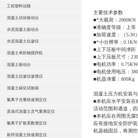
工程塑料试模
主要技术参数
混凝土试块振动台
■*大载荷：2000KN
■准确度等级：上等
水泥混凝土振动台
■加荷速度：（5-30
水泥混凝土抗渗仪
■*小分辨率：0.1KN
■上下压板中间净距：
混凝土单卧轴搅拌机
■上下压板尺寸：230
■电机功率：0.75KW
混凝土振动台
■电机使用电压：380
混凝土抗渗仪渗透仪
■机器净重：800Kg
混凝土碳化试验箱
混凝土压力机安装与
氯离子含量快速测定仪
■本机应水平安装在稳
活动范围和通道，四
直读式混凝土含气量测定仪
■本机应在周围无腐
氯离子扩散系数测定仪
应有接地安全防护装
机器稳固后，将测控
新拌混凝土快速测定仪