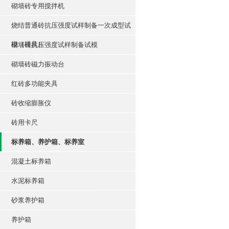
砌墙砖专用搅拌机
烧结普通砖抗压强度试样制备一次成型试
模（模具）
砌墙砖抗压强度试样制备试模
砌墙砖磁力振动台
红砖多功能夹具
砖收缩膨胀仪
砖用卡尺
标养箱、养护箱、标养室
混凝土标养箱
水泥标养箱
砂浆养护箱
养护箱