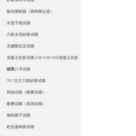
纵向限制器（骨料限位器）
水泥干缩试模
六联水泥砂浆试模
无侧限抗压试模
混凝土抗折试模,150×150×550混凝土抗折
试模
砼大八字试模
70.7立方三联砂浆试模
风蚀试模（耐磨试模）
耐磨试模（风蚀试模）
饱和面干试模
砼抗渗铸铁试模