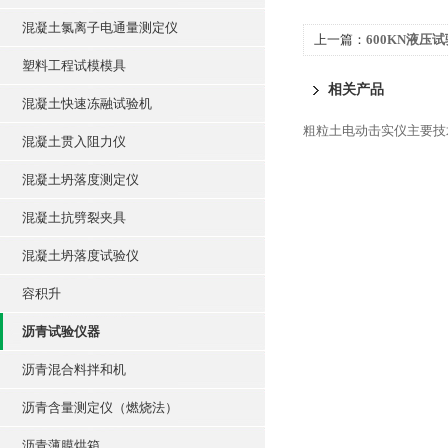
混凝土氯离子电通量测定仪
上一篇：
600KN液压试
塑料工程试模模具
相关产品
混凝土快速冻融试验机
粗粒土电动击实仪主要技
混凝土贯入阻力仪
混凝土坍落度测定仪
混凝土抗劈裂夹具
混凝土坍落度试验仪
容积升
沥青试验仪器
沥青混合料拌和机
沥青含量测定仪（燃烧法）
沥青薄膜烘箱