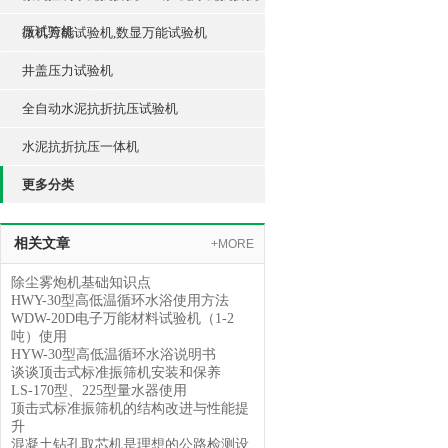
压试验机
微机万能试验机,数显万能试验机
井盖压力试验机
全自动水泥抗折抗压试验机
水泥抗折抗压一体机
更多分类
相关文章
+MORE
除尘雾炮机基础知识点
HWY-30型高低温循环水浴使用方法
WDW-20D电子万能材料试验机（1-2
吨）使用
HYW-30型高低温循环水浴说明书
谈谈顶击式标准振筛机安装和保养
LS-170型、225型量水器使用
顶击式标准振筛机的结构改进与性能提
升
混凝土钻孔取芯机是理想的公路检测设