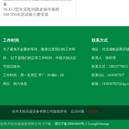
备
NLD-3型水泥电动跳桌操作规程
SM-500水泥试验小磨安装
工作时间
联系方式
为了避免不必要的等待，敬请注意我们的工作时
地址：河北省献县郭庄
间 。以下是我们的正常工作时间，中国大陆法定
联系人：张经理
节假日除外。
联系方式：18833779613
工作时间：周一至周五 早7：30-晚6：00
联系QQ：1439307937
周日、周六休息
邮箱：1439307937@qq.c
沧州天拓仪器设备有限公司版权所有 总访问量 :
426544
沧州天拓仪器设备有限公司 ICP备：
冀ICP备18004669号-1
GoogleSitemap