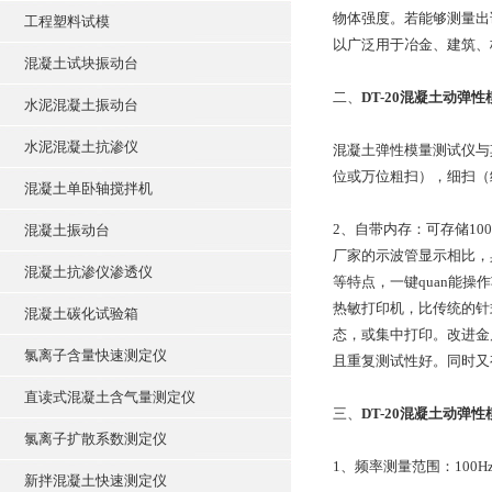
物体强度。若能够测量出
工程塑料试模
以广泛用于冶金、建筑、
混凝土试块振动台
二、
DT-20混凝土动弹
水泥混凝土振动台
水泥混凝土抗渗仪
混凝土弹性模量测试仪与其
位或万位粗扫），细扫（细
混凝土单卧轴搅拌机
2、自带内存：可存储1
混凝土振动台
厂家的示波管显示相比，
混凝土抗渗仪渗透仪
等特点，一键quan能
热敏打印机，比传统的针
混凝土碳化试验箱
态，或集中打印。改进金
氯离子含量快速测定仪
且重复测试性好。同时又
直读式混凝土含气量测定仪
三、
DT-20混凝土动弹
氯离子扩散系数测定仪
1、频率测量范围：100Hz
新拌混凝土快速测定仪