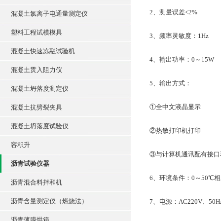
2、测量误差<2%
混凝土氯离子电通量测定仪
塑料工程试模模具
3、频率灵敏度：1Hz
混凝土快速冻融试验机
4、输出功率：0～15W
混凝土贯入阻力仪
5、输出方式：
混凝土坍落度测定仪
①全中文液晶显示
混凝土抗劈裂夹具
混凝土坍落度试验仪
②热敏打印机打印
容积升
③与计算机通讯配有接口
沥青试验仪器
6、环境条件：0～50℃相
沥青混合料拌和机
沥青含量测定仪（燃烧法）
7、电源：AC220V、50Hz 
沥青薄膜烘箱