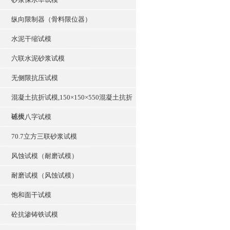
纵向限制器（骨料限位器）
水泥干缩试模
六联水泥砂浆试模
无侧限抗压试模
混凝土抗折试模,150×150×550混凝土抗折
试模
砼大八字试模
70.7立方三联砂浆试模
风蚀试模（耐磨试模）
耐磨试模（风蚀试模）
饱和面干试模
砼抗渗铸铁试模