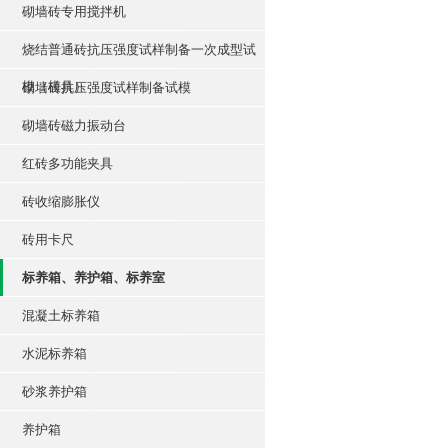
砌墙砖专用搅拌机
烧结普通砖抗压强度试样制备一次成型试
模（模具）
砌墙砖抗压强度试样制备试模
砌墙砖磁力振动台
红砖多功能夹具
砖收缩膨胀仪
砖用卡尺
标养箱、养护箱、标养室
混凝土标养箱
水泥标养箱
砂浆养护箱
养护箱