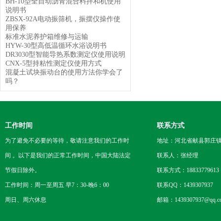
BH-10型全自动沥青混合料拌和机使用
说明书
ZBSX-92A电动振筛机，振摆仪操作使
用保养
标准水泥养护箱维修与运输
HYW-30型高低温循环水浴说明书
DR3030型智能导热系数测定仪使用说明
CNX-5型持粘性测定仪使用方式
混凝土试块振动台的使用方法你学会了
吗？
工作时间
联系方式
为了避免不必要的等待，敬请注意我们的工作时
地址：河北省献县郭庄
间 。以下是我们的正常工作时间，中国大陆法定
联系人：张经理
节假日除外。
联系方式：18833779613
工作时间：周一至周五 早7：30-晚6：00
联系QQ：1439307937
周日、周六休息
邮箱：1439307937@qq.c