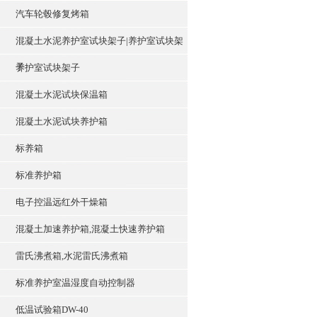
汽车轮毂修复烤箱
度：0~20℃±1或±0.1
混凝土水泥养护室试块架子|养护室试块架
子
养护室试块架子
混凝土水泥试块保温箱
混凝土水泥试块养护箱
标养箱
标准养护箱
电子控温远红外干燥箱
混凝土加速养护箱,混凝土快速养护箱
雷氏沸煮箱,水泥雷氏沸煮箱
标准养护室温湿度自动控制器
低温试验箱DW-40