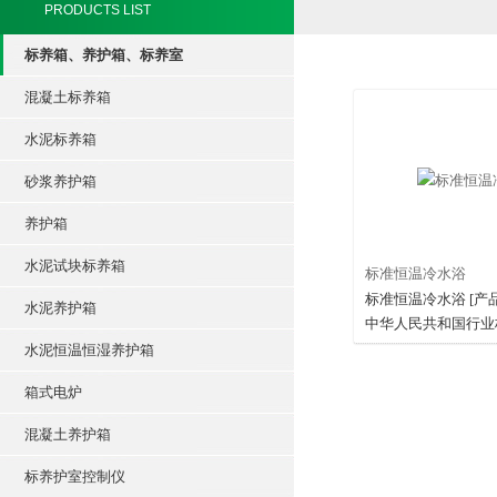
PRODUCTS LIST
标养箱、养护箱、标养室
混凝土标养箱
水泥标养箱
砂浆养护箱
养护箱
水泥试块标养箱
标准恒温冷水浴
标准恒温冷水浴 [产品
水泥养护箱
中华人民共和国行业
集料试验规程,（JTJ 0
水泥恒温恒湿养护箱
0325-1994）,（T03
箱式电炉
关数据经过多次反复
有多用途,工作稳定,
混凝土养护箱
方便,操作简单,抗腐
养护箱. 主要技术参数： 1、电源电
标养护室控制仪
压： ~220V 50HZ 2、应用可控温