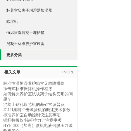
标养室负离子增湿器加湿器
除湿机
恒温恒湿混凝土养护箱
混凝土标准养护室设备
更多分类
相关文章
+MORE
标准恒温恒湿养护箱常见故障排除
顶击式标准振筛机操作程序
如何解决养护室试块架子结构变形的问
题？
混凝土钻孔取芯机的基础常识普及
JCJ-II集料冲击试验机的概述技术参数
标准养护室自动控制仪注意事项
锚杆拉拔仪/锚杆拉力计注意事项
HYE-300（加高）微机电液伺服压力试
验机简介