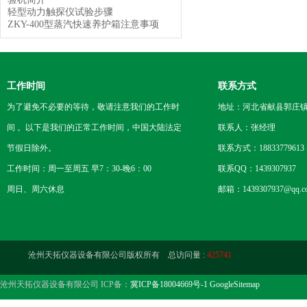
轻型动力触探仪试验步骤
ZKY-400型蒸汽快速养护箱注意事项
工作时间
联系方式
为了避免不必要的等待，敬请注意我们的工作时
地址：河北省献县郭庄
间 。以下是我们的正常工作时间，中国大陆法定
联系人：张经理
节假日除外。
联系方式：18833779613
工作时间：周一至周五 早7：30-晚6：00
联系QQ：1439307937
周日、周六休息
邮箱：1439307937@qq.c
沧州天拓仪器设备有限公司版权所有 总访问量 :
425741
沧州天拓仪器设备有限公司 ICP备：
冀ICP备18004669号-1
GoogleSitemap