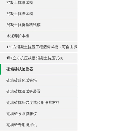
混凝土抗渗试模
混凝土抗冻试模
混凝土抗折塑料试模
水泥养护水槽
150方混凝土抗压工程塑料试模（可自由拆
装）
150立方抗压试模 混凝土抗压试模
砌墙砖试验仪器
砌墙砖碳化试验箱
砌墙砖抗渗试验装置
砌墙砖抗压强度试验用净浆材料
砌墙砖收缩膨胀仪
砌墙砖专用搅拌机