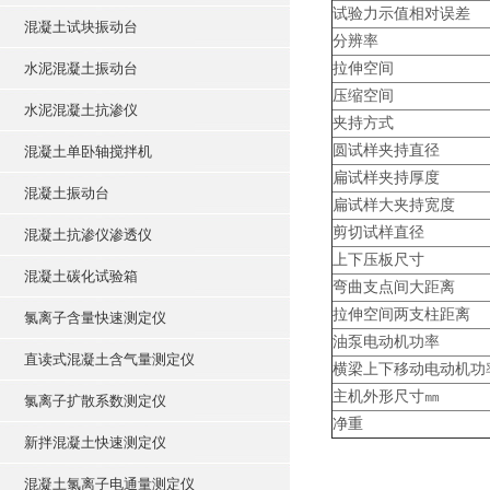
试验力示值相对误差
混凝土试块振动台
分辨率
水泥混凝土振动台
拉伸空间
压缩空间
水泥混凝土抗渗仪
夹持方式
圆试样夹持直径
混凝土单卧轴搅拌机
扁试样夹持厚度
混凝土振动台
扁试样大夹持宽度
剪切试样直径
混凝土抗渗仪渗透仪
上下压板尺寸
混凝土碳化试验箱
弯曲支点间大距离
拉伸空间两支柱距离
氯离子含量快速测定仪
油泵电动机功率
直读式混凝土含气量测定仪
横梁上下移动电动机功
主机外形尺寸㎜
氯离子扩散系数测定仪
净重
新拌混凝土快速测定仪
混凝土氯离子电通量测定仪