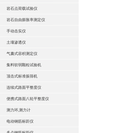
岩石点荷载试验仪
岩石自由膨胀率测定仪
手动击实仪
土壤渗透仪
气囊式容积测定仪
集料软弱颗粒试验机
顶击式标准振筛机
连续式路面平整度仪
便携式路面八轮平整度仪
测力环,测力计
电动钢筋标距仪
多点钢筋标距仪