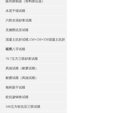
纵向限制器（骨料限位器）
水泥干缩试模
六联水泥砂浆试模
无侧限抗压试模
混凝土抗折试模,150×150×550混凝土抗折
试模
砼大八字试模
70.7立方三联砂浆试模
风蚀试模（耐磨试模）
耐磨试模（风蚀试模）
饱和面干试模
砼抗渗铸铁试模
100立方砼抗压三联试模