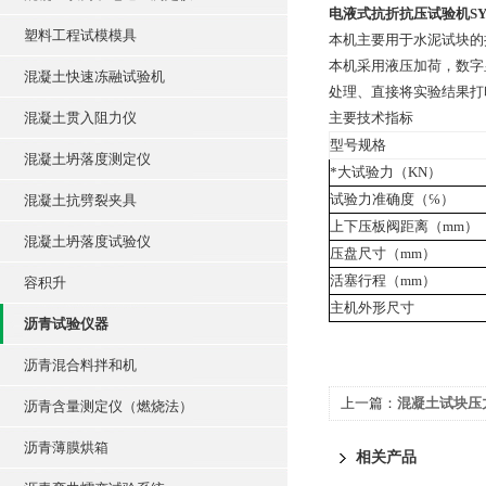
电液式抗折抗压试验机SYE
塑料工程试模模具
本机主要用于水泥试块的
本机采用液压加荷，数字
混凝土快速冻融试验机
处理、直接将实验结果打
混凝土贯入阻力仪
主要技术指标
型号规格
混凝土坍落度测定仪
*大试验力（KN）
试验力准确度（℅）
混凝土抗劈裂夹具
上下压板阀距离（mm）
混凝土坍落度试验仪
压盘尺寸（mm）
活塞行程（mm）
容积升
主机外形尺寸
沥青试验仪器
沥青混合料拌和机
上一篇：
混凝土试块压
沥青含量测定仪（燃烧法）
沥青薄膜烘箱
相关产品