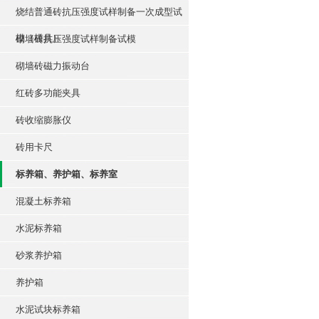
烧结普通砖抗压强度试样制备一次成型试
模（模具）
砌墙砖抗压强度试样制备试模
砌墙砖磁力振动台
红砖多功能夹具
砖收缩膨胀仪
砖用卡尺
标养箱、养护箱、标养室
混凝土标养箱
水泥标养箱
砂浆养护箱
养护箱
水泥试块标养箱