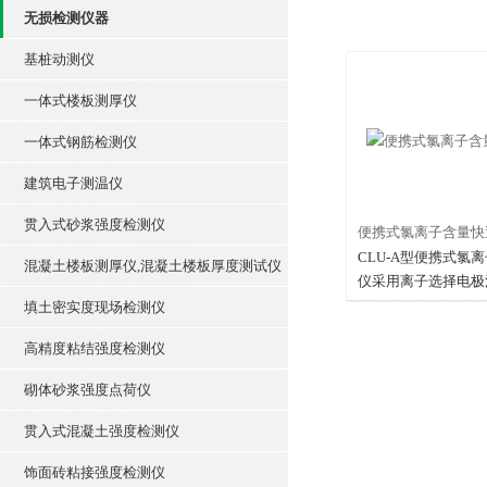
无损检测仪器
基桩动测仪
一体式楼板测厚仪
一体式钢筋检测仪
建筑电子测温仪
贯入式砂浆强度检测仪
便携式氯离子含量快
CLU-A型便携式氯
混凝土楼板测厚仪,混凝土楼板厚度测试仪
仪采用离子选择电极法（io
e electrode,ISE
填土密实度现场检测仪
定混凝土，砂石子，
高精度粘结强度检测仪
等材料的水溶性氯离
自然溶解氯离子，运
砌体砂浆强度点荷仪
简单，适合于科研和
氯离子含量测试。
贯入式混凝土强度检测仪
饰面砖粘接强度检测仪