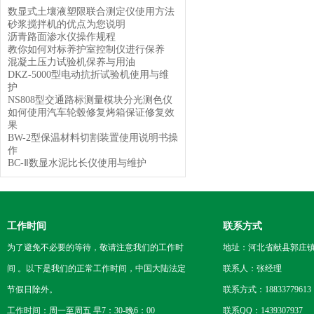
数显式土壤液塑限联合测定仪使用方法
砂浆搅拌机的优点为您说明
沥青路面渗水仪操作规程
教你如何对标养护室控制仪进行保养
混凝土压力试验机保养与用油
DKZ-5000型电动抗折试验机使用与维
护
NS808型交通路标测量模块分光测色仪
如何使用汽车轮毂修复烤箱保证修复效
果
BW-2型保温材料切割装置使用说明书操
作
BC-Ⅱ数显水泥比长仪使用与维护
工作时间
联系方式
为了避免不必要的等待，敬请注意我们的工作时
地址：河北省献县郭庄
间 。以下是我们的正常工作时间，中国大陆法定
联系人：张经理
节假日除外。
联系方式：18833779613
工作时间：周一至周五 早7：30-晚6：00
联系QQ：1439307937