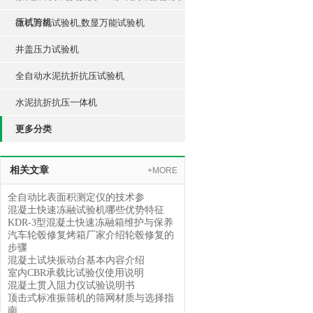
压试验机
微机万能试验机,数显万能试验机
井盖压力试验机
全自动水泥抗折抗压试验机
水泥抗折抗压一体机
更多分类
相关文章
+MORE
全自动比表面积测定仪的技术参
混凝土快速冻融试验机哪些优势特征
KDR-3型混凝土快速冻融箱维护与保养
汽车轮毂修复烤箱厂家介绍轮毂修复的
步骤
混凝土试块振动台基本内容介绍
室内CBR承载比试验仪使用说明
混凝土贯入阻力仪试验说明书
顶击式标准振筛机的筛网材质与选择指
南