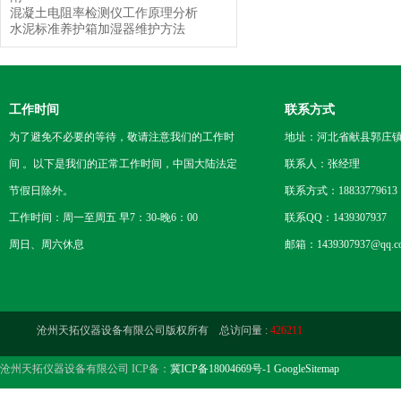
混凝土电阻率检测仪工作原理分析
水泥标准养护箱加湿器维护方法
工作时间
联系方式
为了避免不必要的等待，敬请注意我们的工作时
地址：河北省献县郭庄
间 。以下是我们的正常工作时间，中国大陆法定
联系人：张经理
节假日除外。
联系方式：18833779613
工作时间：周一至周五 早7：30-晚6：00
联系QQ：1439307937
周日、周六休息
邮箱：1439307937@qq.c
沧州天拓仪器设备有限公司版权所有 总访问量 :
426211
沧州天拓仪器设备有限公司 ICP备：
冀ICP备18004669号-1
GoogleSitemap