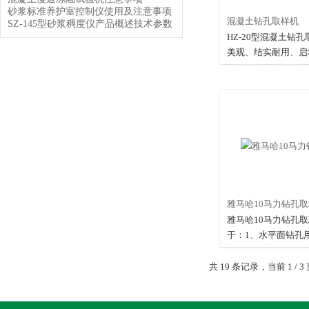
砂浆标准养护室控制仪使用及注意事项
混凝土钻孔取样机
SZ-145型砂浆稠度仪产品概述技术参数
HZ-20型混凝土钻
美观、结实耐用、启
靠、操纵简便，配备
石簿壁钻头，适合钻
泥，沥青路面，岩石
可配置电打火装置。
雅马哈10马力钻孔
雅马哈10马力钻孔
于：1、水平面钻孔
安装、路桩安装、桥
屋桩基钻孔等，已广
共 19 条记录，当前 1 /
程公司、中铁集团、
单位。2、在公路、