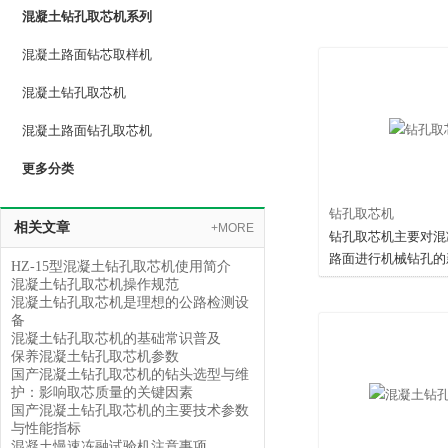
混凝土钻孔取芯机系列
混凝土路面钻芯取样机
混凝土钻孔取芯机
混凝土路面钻孔取芯机
更多分类
钻孔取芯机
相关文章
+MORE
钻孔取芯机主要对混
路面进行机械钻孔的
HZ-15型混凝土钻孔取芯机使用简介
操作简便、轻巧灵活
混凝土钻孔取芯机操作规范
混凝土钻孔取芯机是理想的公路检测设
需要电源，钻机及取
备
孔后表面光洁，且对
混凝土钻孔取芯机的基础常识普及
外破坏，是的公路检
保养混凝土钻孔取芯机参数
国产混凝土钻孔取芯机的钻头选型与维
护：影响取芯质量的关键因素
国产混凝土钻孔取芯机的主要技术参数
与性能指标
混凝土慢速冻融试验机注意事项