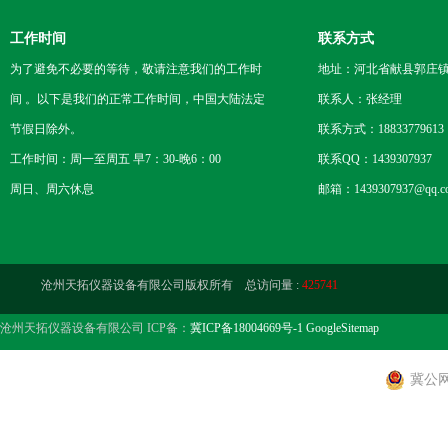
坝等混凝土、沥青路
上取芯进行抗压、抗
工作时间
联系方式
应用于各地检测中心
机器设备钻地脚螺栓
为了避免不必要的等待，敬请注意我们的工作时
地址：河北省献县郭庄
梁扶手及交通安全防
间 。以下是我们的正常工作时间，中国大陆法定
联系人：张经理
节假日除外。
联系方式：18833779613
工作时间：周一至周五 早7：30-晚6：00
联系QQ：1439307937
周日、周六休息
邮箱：1439307937@qq.c
沧州天拓仪器设备有限公司版权所有 总访问量 :
425741
沧州天拓仪器设备有限公司 ICP备：
冀ICP备18004669号-1
GoogleSitemap
冀公网安