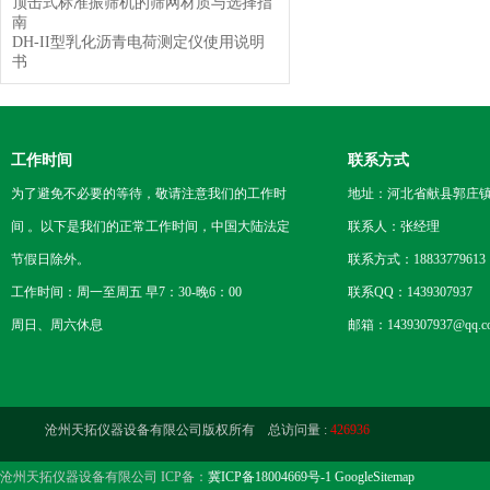
顶击式标准振筛机的筛网材质与选择指
南
DH-II型乳化沥青电荷测定仪使用说明
书
工作时间
联系方式
为了避免不必要的等待，敬请注意我们的工作时
地址：河北省献县郭庄
间 。以下是我们的正常工作时间，中国大陆法定
联系人：张经理
节假日除外。
联系方式：18833779613
工作时间：周一至周五 早7：30-晚6：00
联系QQ：1439307937
周日、周六休息
邮箱：1439307937@qq.c
沧州天拓仪器设备有限公司版权所有 总访问量 :
426936
沧州天拓仪器设备有限公司 ICP备：
冀ICP备18004669号-1
GoogleSitemap