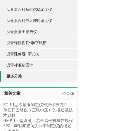
沥青混合料马歇尔稳定度仪
沥青混合料最大理论密度仪
沥青混凝土渗透仪
沥青弹性恢复铜8字试模
沥青延伸度8字试模
沥青标准粘度计
更多分类
相关文章
+MORE
FG-III型液塑限测定仪维护保养简介
单杠杆固结仪（三联中压）的概述及技
术参数
HMP-150型混凝土芯样磨平机操作规程
SPZ-100砂浆竖向膨胀率测定仪的概述