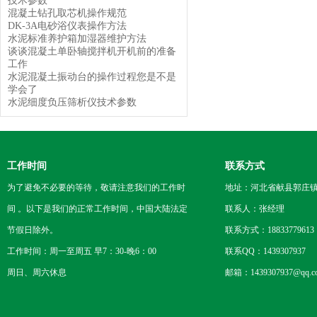
技术参数
混凝土钻孔取芯机操作规范
DK-3A电砂浴仪表操作方法
水泥标准养护箱加湿器维护方法
谈谈混凝土单卧轴搅拌机开机前的准备
工作
水泥混凝土振动台的操作过程您是不是
学会了
水泥细度负压筛析仪技术参数
工作时间
联系方式
为了避免不必要的等待，敬请注意我们的工作时
地址：河北省献县郭庄
间 。以下是我们的正常工作时间，中国大陆法定
联系人：张经理
节假日除外。
联系方式：18833779613
工作时间：周一至周五 早7：30-晚6：00
联系QQ：1439307937
周日、周六休息
邮箱：1439307937@qq.c