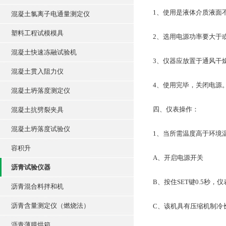
1、使用是液体介质液面不
混凝土氯离子电通量测定仪
塑料工程试模模具
2、选用电源功率要大于
混凝土快速冻融试验机
3、仪器应放置于通风干
混凝土贯入阻力仪
4、使用完毕，关闭电源
混凝土坍落度测定仪
四、仪表操作：
混凝土抗劈裂夹具
混凝土坍落度试验仪
1、当所需温度高于环境
容积升
A、开启电源开关
沥青试验仪器
B、按住SET键0.5秒
沥青混合料拌和机
沥青含量测定仪（燃烧法）
C、该机具有压缩机制冷
沥青薄膜烘箱