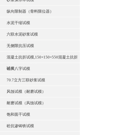
纵向限制器（骨料限位器）
水泥干缩试模
六联水泥砂浆试模
无侧限抗压试模
混凝土抗折试模,150×150×550混凝土抗折
试模
砼大八字试模
70.7立方三联砂浆试模
风蚀试模（耐磨试模）
耐磨试模（风蚀试模）
饱和面干试模
砼抗渗铸铁试模