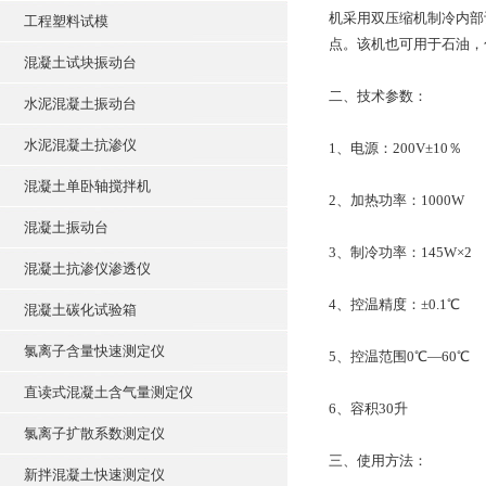
机采用双压缩机制冷内部
工程塑料试模
点。该机也可用于石油，
混凝土试块振动台
二、技术参数：
水泥混凝土振动台
水泥混凝土抗渗仪
1、电源：200V±10％
混凝土单卧轴搅拌机
2、加热功率：1000W
混凝土振动台
3、制冷功率：145W×2
混凝土抗渗仪渗透仪
4、控温精度：±0.1℃
混凝土碳化试验箱
氯离子含量快速测定仪
5、控温范围0℃—60℃
直读式混凝土含气量测定仪
6、容积30升
氯离子扩散系数测定仪
三、使用方法：
新拌混凝土快速测定仪