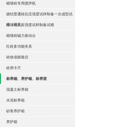
砌墙砖专用搅拌机
烧结普通砖抗压强度试样制备一次成型试
模（模具）
砌墙砖抗压强度试样制备试模
砌墙砖磁力振动台
红砖多功能夹具
砖收缩膨胀仪
砖用卡尺
标养箱、养护箱、标养室
混凝土标养箱
水泥标养箱
砂浆养护箱
养护箱