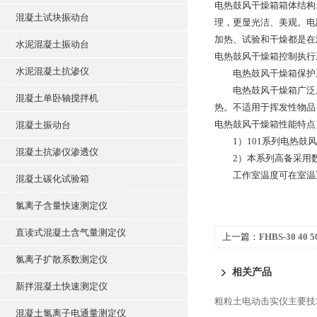
电热鼓风干燥箱箱体结构
混凝土试块振动台
理，更显光洁、美观。电
加热、试验和干燥都是在
水泥混凝土振动台
电热鼓风干燥箱控制执行系
水泥混凝土抗渗仪
电热鼓风干燥箱保护系
电热鼓风干燥箱广泛用
混凝土单卧轴搅拌机
热。不适用于挥发性物品
电热鼓风干燥箱性能特点
混凝土振动台
1）101系列电热鼓风
混凝土抗渗仪渗透仪
2）本系列高备采用数
工作室温度可在室温至3
混凝土碳化试验箱
氯离子含量快速测定仪
直读式混凝土含气量测定仪
上一篇：
FHBS-30 40
标准养护室设备 恒温
氯离子扩散系数测定仪
相关产品
新拌混凝土快速测定仪
粗粒土电动击实仪主要技
混凝土氯离子电通量测定仪