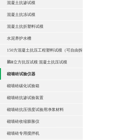
混凝土抗渗试模
混凝土抗冻试模
混凝土抗折塑料试模
水泥养护水槽
150方混凝土抗压工程塑料试模（可自由拆
装）
150立方抗压试模 混凝土抗压试模
砌墙砖试验仪器
砌墙砖碳化试验箱
砌墙砖抗渗试验装置
砌墙砖抗压强度试验用净浆材料
砌墙砖收缩膨胀仪
砌墙砖专用搅拌机