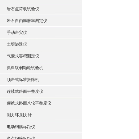
岩石点荷载试验仪
岩石自由膨胀率测定仪
手动击实仪
土壤渗透仪
气囊式容积测定仪
集料软弱颗粒试验机
顶击式标准振筛机
连续式路面平整度仪
便携式路面八轮平整度仪
测力环,测力计
电动钢筋标距仪
多点钢筋标距仪