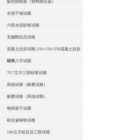
纵向限制器（骨料限位器）
水泥干缩试模
六联水泥砂浆试模
无侧限抗压试模
混凝土抗折试模,150×150×550混凝土抗折
试模
砼大八字试模
70.7立方三联砂浆试模
风蚀试模（耐磨试模）
耐磨试模（风蚀试模）
饱和面干试模
砼抗渗铸铁试模
100立方砼抗压三联试模