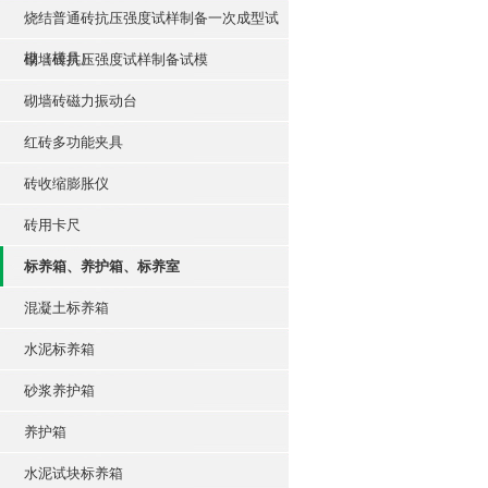
烧结普通砖抗压强度试样制备一次成型试
模（模具）
砌墙砖抗压强度试样制备试模
砌墙砖磁力振动台
红砖多功能夹具
砖收缩膨胀仪
砖用卡尺
标养箱、养护箱、标养室
混凝土标养箱
水泥标养箱
砂浆养护箱
养护箱
水泥试块标养箱