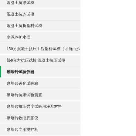
混凝土抗渗试模
混凝土抗冻试模
混凝土抗折塑料试模
水泥养护水槽
150方混凝土抗压工程塑料试模（可自由拆
装）
150立方抗压试模 混凝土抗压试模
砌墙砖试验仪器
砌墙砖碳化试验箱
砌墙砖抗渗试验装置
砌墙砖抗压强度试验用净浆材料
砌墙砖收缩膨胀仪
砌墙砖专用搅拌机