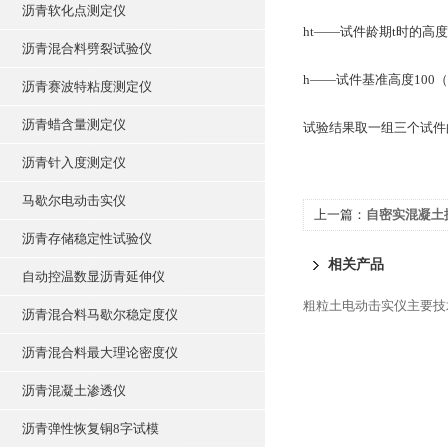
沥青软化点测定仪
ht——试件龄期t时的高
沥青混合料劈裂试验仪
h——试件基准高度100
沥青赛波特粘度测定仪
沥青蜡含量测定仪
试验结果取一组三个试件的
沥青针入度测定仪
马歇尔电动击实仪
上一篇：
自密实混凝土
沥青存储稳定性试验仪
相关产品
自动控温数显沥青延伸仪
粗粒土电动击实仪主要技
沥青混合料马歇尔稳定度仪
沥青混合料最大理论密度仪
沥青混凝土渗透仪
沥青弹性恢复铜8字试模