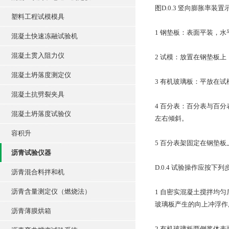
图D.0.3 竖向膨胀率装置
塑料工程试模模具
1 钢垫板：表面平装，水
混凝土快速冻融试验机
混凝土贯入阻力仪
2 试模：放置在钢垫板
混凝土坍落度测定仪
3 有机玻璃板：平放在
混凝土抗劈裂夹具
4 百分表：百分表与百
混凝土坍落度试验仪
左右倾斜。
容积升
5 百分表架固定在钢垫
沥青试验仪器
D.0.4 试验操作应按下
沥青混合料拌和机
沥青含量测定仪（燃烧法）
1 自密实混凝土搅拌均
玻璃板产生的向上冲浮作
沥青薄膜烘箱
2 有机玻璃板两侧浆体