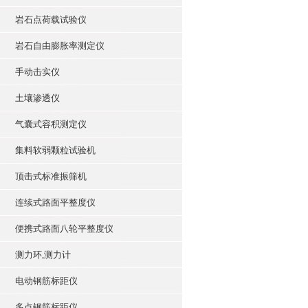
岩石点荷载试验仪
岩石自由膨胀率测定仪
手动击实仪
土壤渗透仪
气囊式容积测定仪
集料软弱颗粒试验机
顶击式标准振筛机
连续式路面平整度仪
便携式路面八轮平整度仪
测力环,测力计
电动钢筋标距仪
多点钢筋标距仪