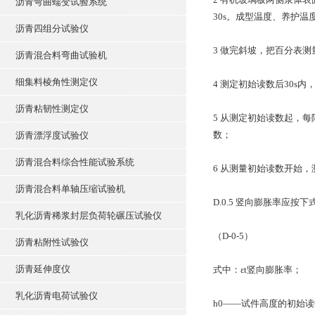
沥青弯曲蠕变试验系统
30s。成型温度、养护温
沥青四组分试验仪
3 做完斜坡，把百分表测
沥青混合料弯曲试验机
细集料棱角性测定仪
4 测定初始读数后30s
沥青粘韧性测定仪
5 从测定初始读数起，每隔
数；
沥青漂浮度试验仪
沥青混合料综合性能试验系统
6 从测量初始读数开始
沥青混合料单轴压缩试验机
D.0.5 竖向膨胀率应按
乳化沥青稀浆封层负荷轮碾压试验仪
（D-0-5）
沥青粘附性试验仪
沥青延伸度仪
式中：εt竖向膨胀率；
乳化沥青电荷试验仪
h0——试件高度的初始读