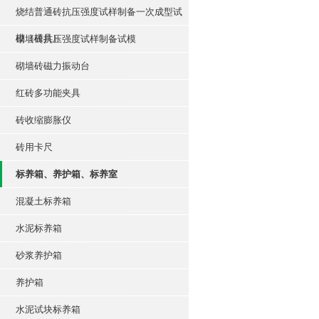
烧结普通砖抗压强度试样制备一次成型试
模（模具）
砌墙砖抗压强度试样制备试模
砌墙砖磁力振动台
红砖多功能夹具
砖收缩膨胀仪
砖用卡尺
标养箱、养护箱、标养室
混凝土标养箱
水泥标养箱
砂浆养护箱
养护箱
水泥试块标养箱