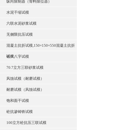
纵向限制器（骨料限位器）
水泥干缩试模
六联水泥砂浆试模
无侧限抗压试模
混凝土抗折试模,150×150×550混凝土抗折
试模
砼大八字试模
70.7立方三联砂浆试模
风蚀试模（耐磨试模）
耐磨试模（风蚀试模）
饱和面干试模
砼抗渗铸铁试模
100立方砼抗压三联试模