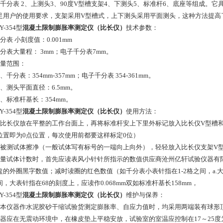
、千分表 2、上测头3、90度V型槽支架4、下测头5、标准杆6、底座等组成
足用户的使用要求，支架采用V型槽式，上下测头采用平面测头，这种方法提高
BY-354型
混凝土限制膨胀率测定仪（比长仪）
技术参数：
分表 小刻度值：0.001mm
千分表大量程： 3mm；电子千分表7mm。
测量范围：
、千分表：354mm-357mm；电子千分表 354-361mm。
、测头平面直径：6.5mm。
）、标准杆基长：354mm。
BY-354型
混凝土限制膨胀率测定仪（比长仪）
使用方法：
将比长仪放在平整的工作台面上，再将标准杆安上下里外标记放入比长仪V型槽和
位置即为0点位置，每次使用前都要这样标定0位）
将被测试体擦净（一般试体写有标号的一端向上向外），轻轻放入比长仪支架V
测量试体计数时，首先应读表风小针针所指示的数值供应商沧州亿轩试验仪器有
盘的外圈黑字数值；减时读圈的红色数值（如千分表小表针指在1-2格之间，a.大表针
间，大表针指在68的刻度上，应读作0.068mm双如标准杆基长158mm，
BY-354型
混凝土限制膨胀率测定仪（比长仪）
维护与保养：
用本仪器作水泥胶砂干缩试验货测定膨胀率、自应力值时，均采用两端装有球形
仪器应在无震动环境中，在橡皮垫上平稳安放，试验室的室温应控制在17～25