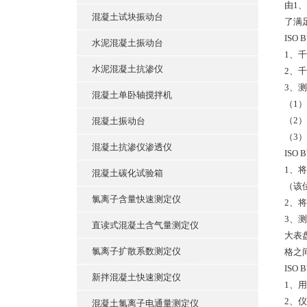
由1
混凝土试块振动台
了满
ISO 
水泥混凝土振动台
1、千
水泥混凝土抗渗仪
2、
3、
混凝土单卧轴搅拌机
（1）
（2）
混凝土振动台
（3
混凝土抗渗仪渗透仪
ISO 
1、
混凝土碳化试验箱
（该
氯离子含量快速测定仪
2、
3、
直读式混凝土含气量测定仪
大表
氯离子扩散系数测定仪
格之
ISO 
新拌混凝土快速测定仪
1、
2、
混凝土氯离子电通量测定仪