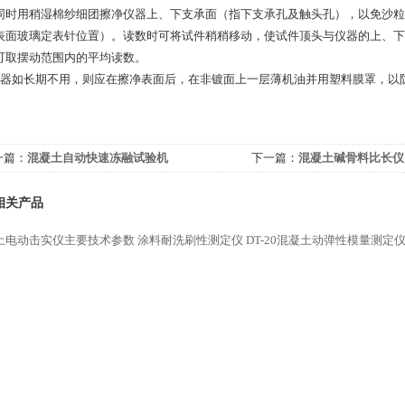
同时用稍湿棉纱细团擦净仪器上、下支承面（指下支承孔及触头孔），以免沙粒
表面玻璃定表针位置）。读数时可将试件稍稍移动，使试件顶头与仪器的上、下支
可取摆动范围内的平均读数。
仪器如长期不用，则应在擦净表面后，在非镀面上一层薄机油并用塑料膜罩，以
一篇：
混凝土自动快速冻融试验机
下一篇：
混凝土碱骨料比长仪
相关产品
土电动击实仪主要技术参数
涂料耐洗刷性测定仪
DT-20混凝土动弹性模量测定