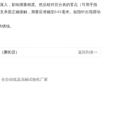
落入，影响测量精度。然后校对百分表的零点（可用手指
承面正确接触，测量应准确至0.01毫米。如指针出现摆动
防锈蚀。
（测长仪）
返回列表>>
仪
全自动低温冻融试验机厂家