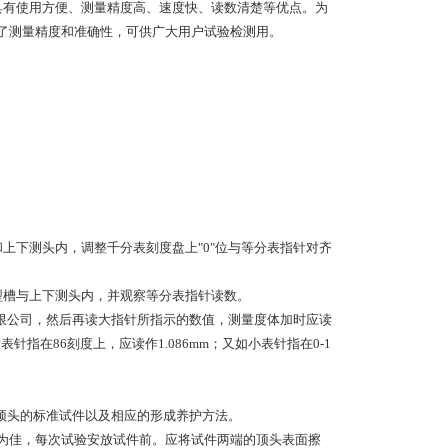
。它具有使用方便、测量精度高、速度快、读数清楚等优点。为
了测量精度和准确性，可供广大用户试验检测用。
上下测头内，调整千分表刻度盘上"0"位与等分表指针对齐
型槽与上下测头内，并观察等分表指针读数。
限公司，然后再读大指针所指示的数值，测量度体加时应读
指在86刻度上，应读作1.086mm；又如小表针指在0-1
顶头的标准试件以及相应的形成养护方法。
度为佳，每次试验安放试件前。应将试件两端的顶头表面擦