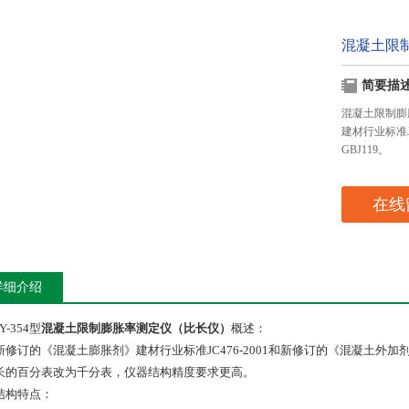
混凝土限
简要描
混凝土限制膨
建材行业标准J
GBJ119。
在线
详细介绍
BY-354型
混凝土限制膨胀率测定仪（比长仪）
概述：
新修订的《混凝土膨胀剂》建材行业标准JC476-2001和新修订的《混凝土外加
长的百分表改为千分表，仪器结构精度要求更高。
结构特点：