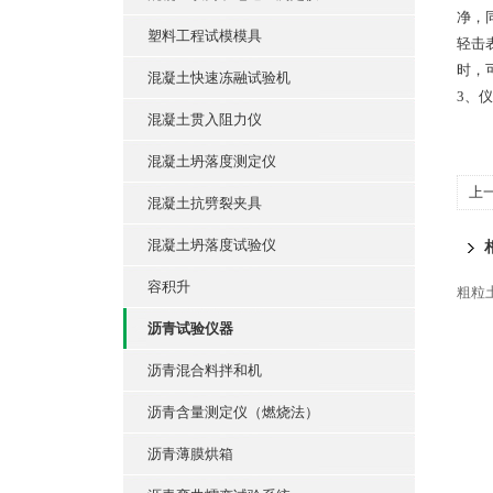
净，
塑料工程试模模具
轻击
时，
混凝土快速冻融试验机
3、
混凝土贯入阻力仪
混凝土坍落度测定仪
上
混凝土抗劈裂夹具
混凝土坍落度试验仪
容积升
粗粒
沥青试验仪器
沥青混合料拌和机
沥青含量测定仪（燃烧法）
沥青薄膜烘箱