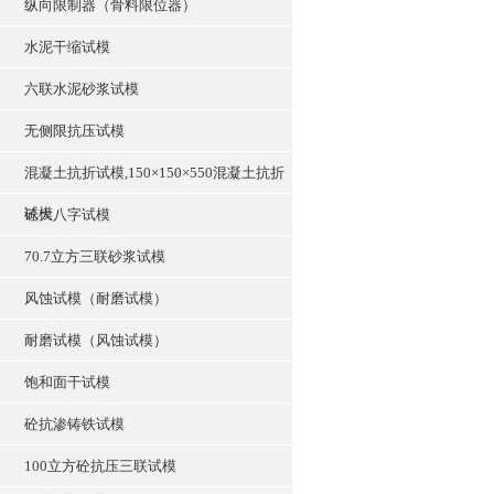
纵向限制器（骨料限位器）
水泥干缩试模
六联水泥砂浆试模
无侧限抗压试模
混凝土抗折试模,150×150×550混凝土抗折
试模
砼大八字试模
70.7立方三联砂浆试模
风蚀试模（耐磨试模）
耐磨试模（风蚀试模）
饱和面干试模
砼抗渗铸铁试模
100立方砼抗压三联试模