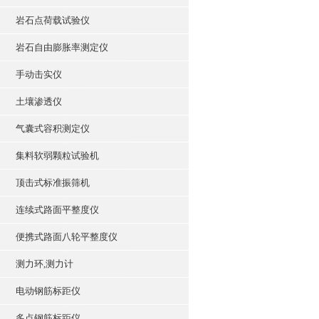
岩石点荷载试验仪
岩石自由膨胀率测定仪
手动击实仪
土壤渗透仪
气囊式容积测定仪
集料软弱颗粒试验机
顶击式标准振筛机
连续式路面平整度仪
便携式路面八轮平整度仪
测力环,测力计
电动钢筋标距仪
多点钢筋标距仪