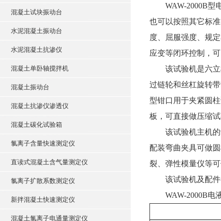
WAW-200
混凝土试块振动台
也可以按照其它标准
水泥混凝土振动台
度、屈服强度、规定
水泥混凝土抗渗仪
应变等闭环控制，可
混凝土单卧轴搅拌机
该试验机是六立
过链轮和丝杠旋转带
混凝土振动台
型钳口用于夹紧圆柱
混凝土抗渗仪渗透仪
板，可直接做压缩试
混凝土碳化试验箱
该试验机主机的
氯离子含量快速测定仪
配装弯曲夹具可做圆
直读式混凝土含气量测定仪
裂、弹性模量仪等可
该试验机及配件符合
氯离子扩散系数测定仪
WAW-2000
新拌混凝土快速测定仪
混凝土氯离子电通量测定仪