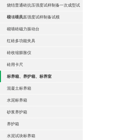
烧结普通砖抗压强度试样制备一次成型试
模（模具）
砌墙砖抗压强度试样制备试模
砌墙砖磁力振动台
红砖多功能夹具
砖收缩膨胀仪
砖用卡尺
标养箱、养护箱、标养室
混凝土标养箱
水泥标养箱
砂浆养护箱
养护箱
水泥试块标养箱