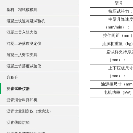
型号：
塑料工程试模模具
抗压试验力
中梁升降速
混凝土快速冻融试验机
（
）：
mm/min
混凝土贯入阻力仪
拉伸间距（
mm
混凝土坍落度测定仪
油源柜重量（
kg
扁试样夹持厚
混凝土抗劈裂夹具
（
）：
mm
混凝土坍落度试验仪
上下压板尺
（
）：
mm
容积升
油源柜尺寸（
mm
沥青试验仪器
电机
功率（
kW
沥青混合料拌和机
沥青含量测定仪（燃烧法）
沥青薄膜烘箱