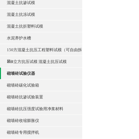
混凝土抗渗试模
混凝土抗冻试模
混凝土抗折塑料试模
水泥养护水槽
150方混凝土抗压工程塑料试模（可自由拆
装）
150立方抗压试模 混凝土抗压试模
砌墙砖试验仪器
砌墙砖碳化试验箱
砌墙砖抗渗试验装置
砌墙砖抗压强度试验用净浆材料
砌墙砖收缩膨胀仪
砌墙砖专用搅拌机