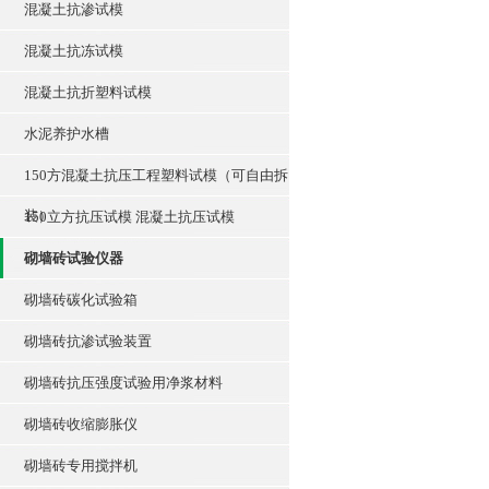
混凝土抗渗试模
混凝土抗冻试模
混凝土抗折塑料试模
水泥养护水槽
150方混凝土抗压工程塑料试模（可自由拆
装）
150立方抗压试模 混凝土抗压试模
砌墙砖试验仪器
砌墙砖碳化试验箱
砌墙砖抗渗试验装置
砌墙砖抗压强度试验用净浆材料
砌墙砖收缩膨胀仪
砌墙砖专用搅拌机