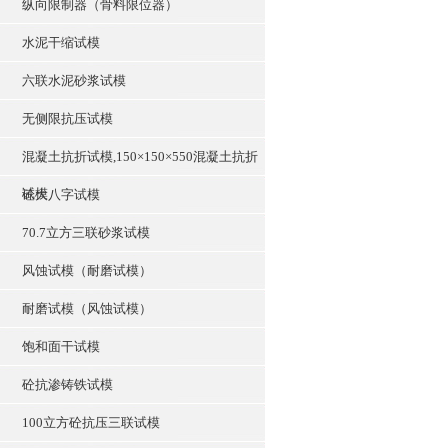
纵向限制器（骨料限位器）
水泥干缩试模
六联水泥砂浆试模
无侧限抗压试模
混凝土抗折试模,150×150×550混凝土抗折
试模
砼大八字试模
70.7立方三联砂浆试模
风蚀试模（耐磨试模）
耐磨试模（风蚀试模）
饱和面干试模
砼抗渗铸铁试模
100立方砼抗压三联试模