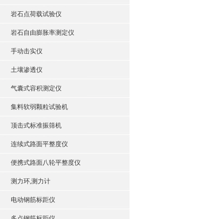
岩石点荷载试验仪
岩石自由膨胀率测定仪
手动击实仪
土壤渗透仪
气囊式容积测定仪
集料软弱颗粒试验机
顶击式标准振筛机
连续式路面平整度仪
便携式路面八轮平整度仪
测力环,测力计
电动钢筋标距仪
多点钢筋标距仪