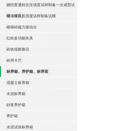
烧结普通砖抗压强度试样制备一次成型试
模（模具）
砌墙砖抗压强度试样制备试模
砌墙砖磁力振动台
红砖多功能夹具
砖收缩膨胀仪
砖用卡尺
标养箱、养护箱、标养室
混凝土标养箱
水泥标养箱
砂浆养护箱
养护箱
水泥试块标养箱