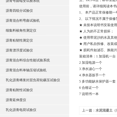
沥青弯曲蠕变试验系统
使用前，请详细阅读本书
沥青四组分试验仪
1、 本产品正常保修期
2、 以下情况不属于保修
沥青混合料弯曲试验机
★ 未按本说明书安装使
细集料棱角性测定仪
★ 人为的不正常损坏；
★ 使用带泥沙的水及其
沥青粘韧性测定仪
★ 用户私自拆修、改装
★ 损耗件如滤芯、换能
沥青漂浮度试验仪
装箱清单：1 加湿机一台
沥青混合料综合性能试验系统
2 加湿电源一个
3 净水滤心一个
沥青混合料单轴压缩试验机
4 净水器扳手一个
乳化沥青稀浆封层负荷轮碾压试验仪
5 多功能缺水保护器一套
6 合格证一个
沥青粘附性试验仪
7 说明书一本
沥青延伸度仪
乳化沥青电荷试验仪
上一篇：
水泥混凝土（