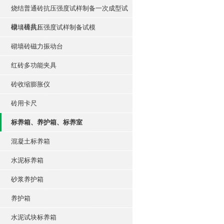
烧结普通砖抗压强度试样制备一次成型试
模（模具）
砌墙砖抗压强度试样制备试模
砌墙砖磁力振动台
红砖多功能夹具
砖收缩膨胀仪
砖用卡尺
标养箱、养护箱、标养室
混凝土标养箱
水泥标养箱
砂浆养护箱
养护箱
水泥试块标养箱