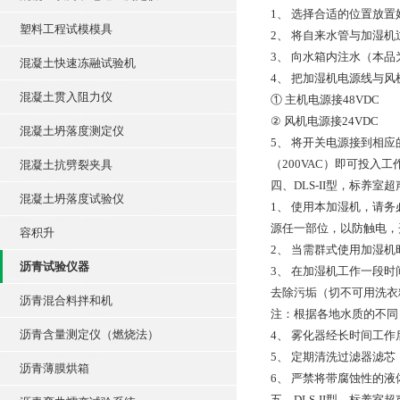
1、 选择合适的位置放置
塑料工程试模模具
2、 将自来水管与加湿
3、 向水箱内注水（本
混凝土快速冻融试验机
4、 把加湿机电源线与
混凝土贯入阻力仪
① 主机电源接48VDC
② 风机电源接24VDC
混凝土坍落度测定仪
5、 将开关电源接到相
（200VAC）即可投入
混凝土抗劈裂夹具
四、DLS-II型，标养
混凝土坍落度试验仪
1、 使用本加湿机，请
源任一部位，以防触电，
容积升
2、 当需群式使用加湿
沥青试验仪器
3、 在加湿机工作一段
去除污垢（切不可用洗衣
沥青混合料拌和机
注：根据各地水质的不同
沥青含量测定仪（燃烧法）
4、 雾化器经长时间工作
5、 定期清洗过滤器滤
沥青薄膜烘箱
6、 严禁将带腐蚀性的
五、DLS-II型，标养