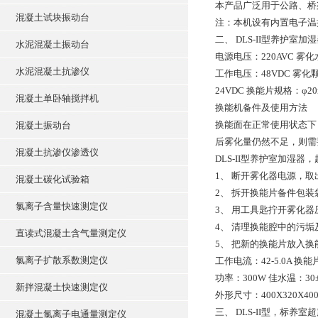
本产品广泛用于公路、桥
混凝土试块振动台
注：本机设有内置电子温控
二、 DLS-II型养护室
水泥混凝土振动台
电源电压：220AVC 雾化水量
水泥混凝土抗渗仪
工作电压：48VDC 雾化颗
24VDC 换能片规格：φ20
混凝土单卧轴搅拌机
换能机备件及使用方法
换能面在正常使用状态下
混凝土振动台
后雾化量仍然不足，则需
混凝土抗渗仪渗透仪
DLS-II型养护室加湿
1、 断开雾化器电源，
混凝土碳化试验箱
2、 拆开换能片备件包
氯离子含量快速测定仪
3、 用工具匙拧开雾化
4、 清理换能腔中的污
直读式混凝土含气量测定仪
5、 把新的换能片放入
氯离子扩散系数测定仪
工作电流：42-5.0A 换能片
功率：300W 佳水温：30
新拌混凝土快速测定仪
外形尺寸：400X320X400
三、 DLS-II型，标养
混凝土氯离子电通量测定仪