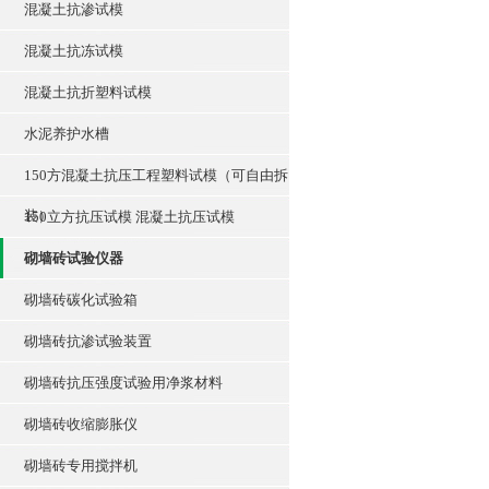
混凝土抗渗试模
混凝土抗冻试模
混凝土抗折塑料试模
水泥养护水槽
150方混凝土抗压工程塑料试模（可自由拆
装）
150立方抗压试模 混凝土抗压试模
砌墙砖试验仪器
砌墙砖碳化试验箱
砌墙砖抗渗试验装置
砌墙砖抗压强度试验用净浆材料
砌墙砖收缩膨胀仪
砌墙砖专用搅拌机