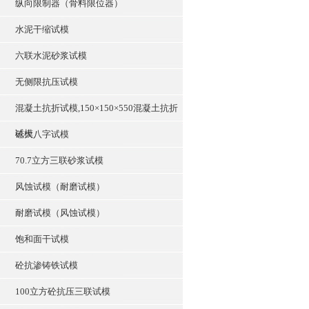
纵向限制器（骨料限位器）
水泥干缩试模
六联水泥砂浆试模
无侧限抗压试模
混凝土抗折试模,150×150×550混凝土抗折
试模
砼大八字试模
70.7立方三联砂浆试模
风蚀试模（耐磨试模）
耐磨试模（风蚀试模）
饱和面干试模
砼抗渗铸铁试模
100立方砼抗压三联试模