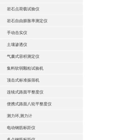
岩石点荷载试验仪
岩石自由膨胀率测定仪
手动击实仪
土壤渗透仪
气囊式容积测定仪
集料软弱颗粒试验机
顶击式标准振筛机
连续式路面平整度仪
便携式路面八轮平整度仪
测力环,测力计
电动钢筋标距仪
多点钢筋标距仪