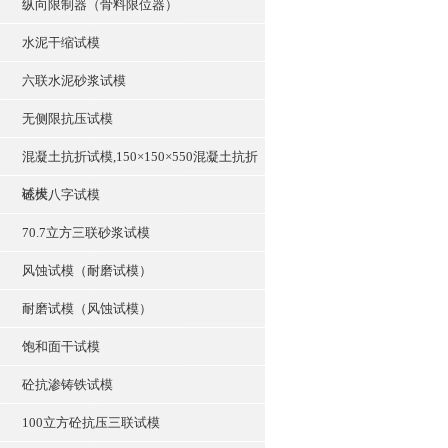
纵向限制器（骨料限位器）
水泥干缩试模
六联水泥砂浆试模
无侧限抗压试模
混凝土抗折试模,150×150×550混凝土抗折
试模
砼大八字试模
70.7立方三联砂浆试模
风蚀试模（耐磨试模）
耐磨试模（风蚀试模）
饱和面干试模
砼抗渗铸铁试模
100立方砼抗压三联试模