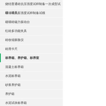
烧结普通砖抗压强度试样制备一次成型试
模（模具）
砌墙砖抗压强度试样制备试模
砌墙砖磁力振动台
红砖多功能夹具
砖收缩膨胀仪
砖用卡尺
标养箱、养护箱、标养室
混凝土标养箱
水泥标养箱
砂浆养护箱
养护箱
水泥试块标养箱