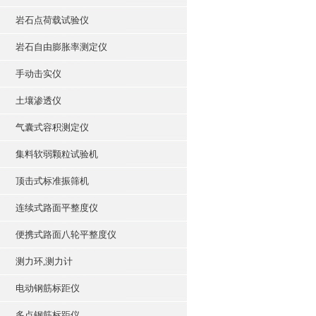
岩石点荷载试验仪
岩石自由膨胀率测定仪
手动击实仪
土壤渗透仪
气囊式容积测定仪
集料软弱颗粒试验机
顶击式标准振筛机
连续式路面平整度仪
便携式路面八轮平整度仪
测力环,测力计
电动钢筋标距仪
多点钢筋标距仪