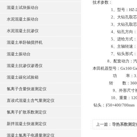
技术参
混凝土试块振动台
1、型号：HZ-2
2、大钻孔取芯直径
水泥混凝土振动台
3、大钻孔取芯深度：4
水泥混凝土抗渗仪
4、钻孔方向：垂
5、进给方式：手
混凝土单卧轴搅拌机
6、主轴转速：800
7、钻头形式：人
混凝土振动台
8、配套动力：汽油机 雅
混凝土抗渗仪渗透仪
本田机器型号：Gx160 Gx
功 率：3.3KW-
混凝土碳化试验箱
转 数：3600r/
氯离子含量快速测定仪
9、外形尺寸长×宽×高：
10、重量：120
直读式混凝土含气量测定仪
钻头：∮50×400/700mm ∮7
氯离子扩散系数测定仪
新拌混凝土快速测定仪
上一篇：
导热系数测定
混凝土氯离子电通量测定仪