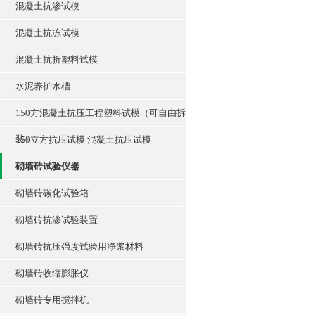
混凝土抗渗试模
混凝土抗冻试模
混凝土抗折塑料试模
水泥养护水槽
150方混凝土抗压工程塑料试模（可自由拆
装）
150立方抗压试模 混凝土抗压试模
砌墙砖试验仪器
砌墙砖碳化试验箱
砌墙砖抗渗试验装置
砌墙砖抗压强度试验用净浆材料
砌墙砖收缩膨胀仪
砌墙砖专用搅拌机