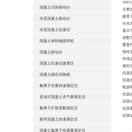
58
混凝土试块振动台
主要
接受
水泥混凝土振动台
分光
水泥混凝土抗渗仪
显示
读数范
混凝土单卧轴搅拌机
重复
线性误
混凝土振动台
环境温
混凝土抗渗仪渗透仪
相对
仪器
混凝土碳化试验箱
仪器
氯离子含量快速测定仪
电源电
仪器
直读式混凝土含气量测定仪
仪器体
氯离子扩散系数测定仪
仪器重
仪器
新拌混凝土快速测定仪
混凝土氯离子电通量测定仪