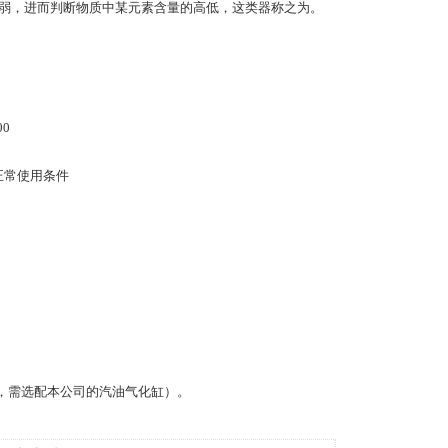
强弱，进而判断物质中某元素含量的高低，这类器称之为。
00
仪器正常使用条件
时，需选配本公司的汽油气化缸）。