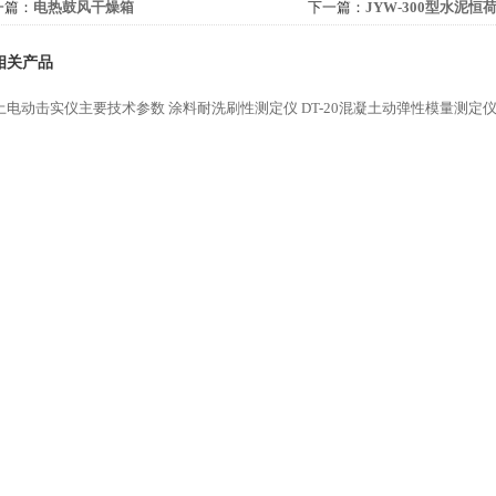
一篇：
电热鼓风干燥箱
下一篇：
JYW-300型水泥
相关产品
土电动击实仪主要技术参数
涂料耐洗刷性测定仪
DT-20混凝土动弹性模量测定