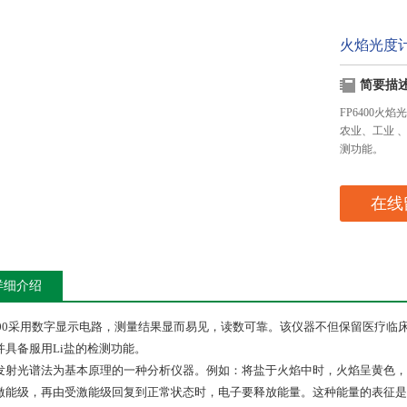
火焰光度计
简要描
FP6400
农业、工业 
测功能。
在线
详细介绍
6400采用数字显示电路，测量结果显而易见，读数可靠。该仪器不但保留医疗临
并具备服用Li盐的检测功能。
发射光谱法为基本原理的一种分析仪器。例如：将盐于火焰中时，火焰呈黄色，
激能级，再由受激能级回复到正常状态时，电子要释放能量。这种能量的表征是