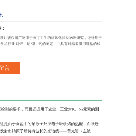
.
述：
火焰光度计该仪器广泛用于医疗卫生的临床化验及病理研究，还适用于
、食品行业 对钾、钠 锂、钙的测定，并具有对精者服用锂盐的检
留言
床检测的要求，而且还适用于农业、工业对K、Na元素的测
这是由于食盐中的钠原子外层电子吸收焰的热能，而跃迁
发射出钠原子所持有波长的光谱线——黄光谱（主波