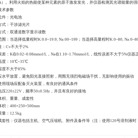
93A）。利用火焰的热能使某种元素的原子激发发光，并仪器检测其光谱能量的
技术参数
元件：光电池
方式：干涉滤光片
方式：双通道数字显示读数
围：当选择低量程时K:0.0~19.9; Na:00~199；当选择高量程时K:0~80; Na:0~8
性：Cv不大于2%
差：K在0.02~0.08mmol/L，Na在1.10~1.70mmol/L，线性误差不大于5%
度：10℃~35℃
湿度不大于85%
应水平放置，避免阳光直接照射，周围无强烈电磁场干扰，无影响使用的振动
使用现场应配备灭火装置，有良好的通风条件
压220±22V，频率50±0.5Hz，并且有良好的接地
体积、重量、成套性
积：400×250×500mm
量：12.5kg
成套性：仪器包括主机、空气压缩机、附件及备件等（注：使用120号溶剂液