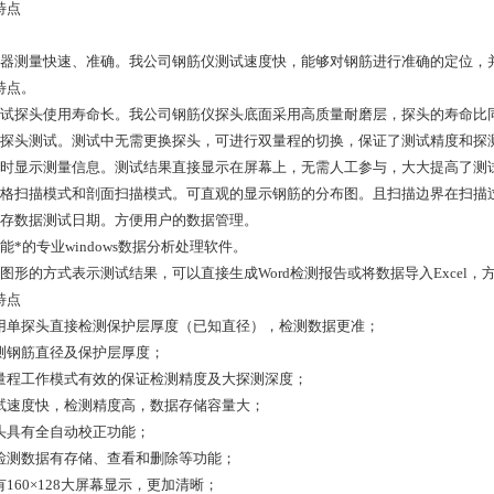
特点
仪器测量快速、准确。我公司钢筋仪测试速度快，能够对钢筋进行准确的定位，
特点。
测试探头使用寿命长。我公司钢筋仪探头底面采用高质量耐磨层，探头的寿命比
单探头测试。测试中无需更换探头，可进行双量程的切换，保证了测试精度和探
实时显示测量信息。测试结果直接显示在屏幕上，无需人工参与，大大提高了测
网格扫描模式和剖面扫描模式。可直观的显示钢筋的分布图。且扫描边界在扫描
保存数据测试日期。方便用户的数据管理。
能*的专业windows数据分析处理软件。
以图形的方式表示测试结果，可以直接生成Word检测报告或将数据导入Excel，
特点
 采用单探头直接检测保护层厚度（已知直径），检测数据更准；
 估测钢筋直径及保护层厚度；
 双量程工作模式有效的保证检测精度及大探测深度；
 测试速度快，检测精度高，数据存储容量大；
 探头具有全自动校正功能；
 对检测数据有存储、查看和删除等功能；
拥有160×128大屏幕显示，更加清晰；