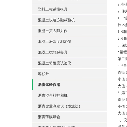
8.
塑料工程试模模具
9. 
10
混凝土快速冻融试验机
技术
混凝土贯入阻力仪
1. 
2. 
混凝土坍落度测定仪
3. 
*量程
混凝土抗劈裂夹具
第二量
混凝土坍落度试验仪
4. 
直径 6 
容积升
小值 6 
沥青试验仪器
大值 70
5.
沥青混合料拌和机
直径 6 
沥青含量测定仪（燃烧法）
小值 7 
大值 85
沥青薄膜烘箱
6、
误差 