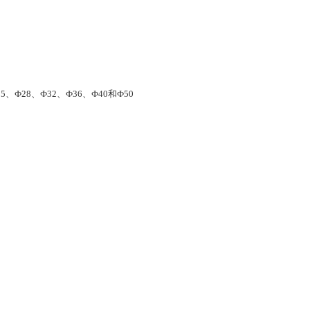
5、Ф28、Ф32、Ф36、Ф40和Ф50