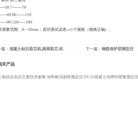
----59 7--------79
-----69 80-------119
-----90 120------190
 直径测量范围：8—50mm；直径测试误差≤±1个规格（规格正确）。
一篇：
混凝土钻孔取芯机,路面取芯.机
下一篇：
钢筋保护层测定仪
相关产品
土电动击实仪主要技术参数
涂料耐洗刷性测定仪
DT-20混凝土动弹性模量测定