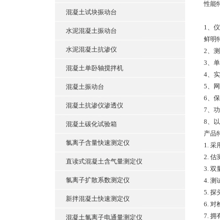
性能
混凝土试块振动台
1、
水泥混凝土振动台
鲜明
水泥混凝土抗渗仪
2、
3、
混凝土单卧轴搅拌机
4、
5、
混凝土振动台
6、
混凝土抗渗仪渗透仪
7、功
8、
混凝土碳化试验箱
产品
氯离子含量快速测定仪
1.
2.
直读式混凝土含气量测定仪
3.
氯离子扩散系数测定仪
4.
5.
新拌混凝土快速测定仪
6.
7. 
混凝土氯离子电通量测定仪