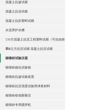
混凝土抗渗试模
混凝土抗冻试模
混凝土抗折塑料试模
水泥养护水槽
150方混凝土抗压工程塑料试模（可自由拆
装）
150立方抗压试模 混凝土抗压试模
砌墙砖试验仪器
砌墙砖碳化试验箱
砌墙砖抗渗试验装置
砌墙砖抗压强度试验用净浆材料
砌墙砖收缩膨胀仪
砌墙砖专用搅拌机