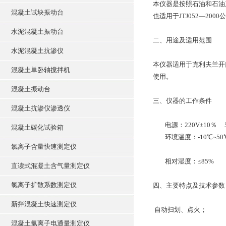
本仪器是按照石油和石油产
混凝土试块振动台
也适用于JTJ052—200
水泥混凝土振动台
二、用途及适用范围
水泥混凝土抗渗仪
本仪器适用于克利夫兰开
混凝土单卧轴搅拌机
使用。
混凝土振动台
三、仪器的工作条件
混凝土抗渗仪渗透仪
电源：220V±10％ 
混凝土碳化试验箱
环境温度：-10℃~50
氯离子含量快速测定仪
相对湿度：≤85%
直读式混凝土含气量测定仪
氯离子扩散系数测定仪
四、主要特点及技术参数
新拌混凝土快速测定仪
自动扫划、点火；
混凝土氯离子电通量测定仪