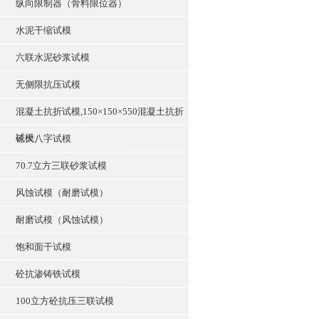
纵向限制器（骨料限位器）
水泥干缩试模
六联水泥砂浆试模
无侧限抗压试模
混凝土抗折试模,150×150×550混凝土抗折
试模
砼大八字试模
70.7立方三联砂浆试模
风蚀试模（耐磨试模）
耐磨试模（风蚀试模）
饱和面干试模
砼抗渗铸铁试模
100立方砼抗压三联试模