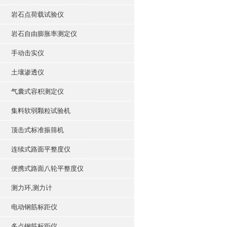
岩石点荷载试验仪
岩石自由膨胀率测定仪
手动击实仪
土壤渗透仪
气囊式容积测定仪
集料软弱颗粒试验机
顶击式标准振筛机
连续式路面平整度仪
便携式路面八轮平整度仪
测力环,测力计
电动钢筋标距仪
多点钢筋标距仪