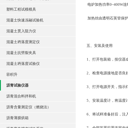
电炉加热功率0~400W
塑料工程试模模具
加热丝由透明石英管保护
混凝土快速冻融试验机
混凝土贯入阻力仪
混凝土坍落度测定仪
五、安装及使用
混凝土抗劈裂夹具
1、打开包装箱，按仪器
混凝土坍落度试验仪
2、检查电源接地是否良
容积升
沥青试验仪器
3、打开电源开关，指示
沥青混合料拌和机
5、安装温度计，将温度
沥青含量测定仪（燃烧法）
6、将试样准备好后，注
沥青薄膜烘箱
7、全部装置应置于室内