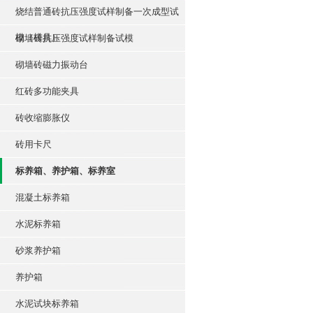
烧结普通砖抗压强度试样制备一次成型试
模（模具）
砌墙砖抗压强度试样制备试模
砌墙砖磁力振动台
红砖多功能夹具
砖收缩膨胀仪
砖用卡尺
标养箱、养护箱、标养室
混凝土标养箱
水泥标养箱
砂浆养护箱
养护箱
水泥试块标养箱