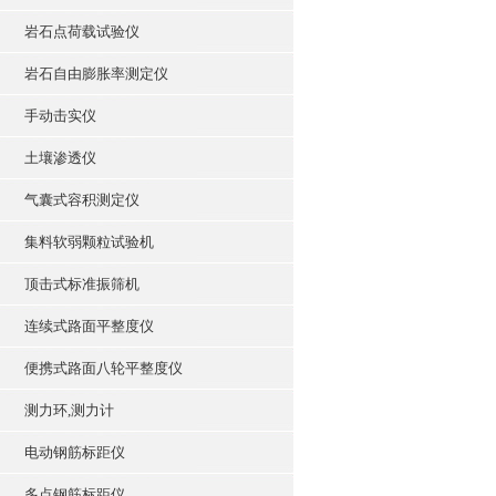
岩石点荷载试验仪
岩石自由膨胀率测定仪
手动击实仪
土壤渗透仪
气囊式容积测定仪
集料软弱颗粒试验机
顶击式标准振筛机
连续式路面平整度仪
便携式路面八轮平整度仪
测力环,测力计
电动钢筋标距仪
多点钢筋标距仪