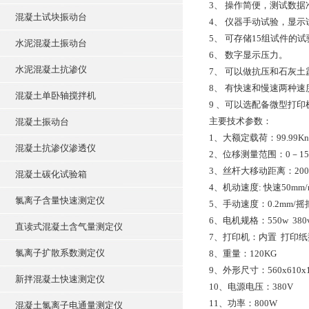
3、 操作简便，测试数
混凝土试块振动台
4、 仪器手动试验，显
5、 可存储15组试件的
水泥混凝土振动台
6、 数字显示压力。
水泥混凝土抗渗仪
7、 可以做抗压和石灰土
8、 有快速和慢速两种速
混凝土单卧轴搅拌机
9 、可以选配备微型打印
主要技术参数：
混凝土振动台
1、大额定载荷：99.99Kn
混凝土抗渗仪渗透仪
2、位移测量范围：0－15
3、丝杆大移动距离：200
混凝土碳化试验箱
4、机动速度: 快速50mm/m
氯离子含量快速测定仪
5、手动速度：0.2mm/
6、电机规格：550w 380v1
直读式混凝土含气量测定仪
7、打印机：内置 打印纸
氯离子扩散系数测定仪
8、重量：120KG
9、外形尺寸：560x610x1
新拌混凝土快速测定仪
10、电源电压：380V
11、功率：800W
混凝土氯离子电通量测定仪