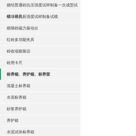
烧结普通砖抗压强度试样制备一次成型试
模（模具）
砌墙砖抗压强度试样制备试模
砌墙砖磁力振动台
红砖多功能夹具
砖收缩膨胀仪
砖用卡尺
标养箱、养护箱、标养室
混凝土标养箱
水泥标养箱
砂浆养护箱
养护箱
水泥试块标养箱