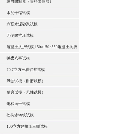
纵向限制器（骨料限位器）
水泥干缩试模
六联水泥砂浆试模
无侧限抗压试模
混凝土抗折试模,150×150×550混凝土抗折
试模
砼大八字试模
70.7立方三联砂浆试模
风蚀试模（耐磨试模）
耐磨试模（风蚀试模）
饱和面干试模
砼抗渗铸铁试模
100立方砼抗压三联试模