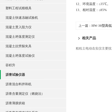
12、环境温度：≤35℃。
塑料工程试模模具
13、相对湿度：≤85%
混凝土快速冻融试验机
上一篇：
HW-30型高
混凝土贯入阻力仪
混凝土坍落度测定仪
相关产品
混凝土抗劈裂夹具
粗粒土电动击实仪主要技
混凝土坍落度试验仪
容积升
沥青试验仪器
沥青混合料拌和机
沥青含量测定仪（燃烧法）
沥青薄膜烘箱