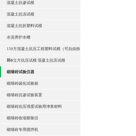
混凝土抗渗试模
混凝土抗冻试模
混凝土抗折塑料试模
水泥养护水槽
150方混凝土抗压工程塑料试模（可自由拆
装）
150立方抗压试模 混凝土抗压试模
砌墙砖试验仪器
砌墙砖碳化试验箱
砌墙砖抗渗试验装置
砌墙砖抗压强度试验用净浆材料
砌墙砖收缩膨胀仪
砌墙砖专用搅拌机