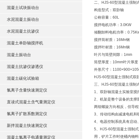
二、HJS-60型混凝土强
混凝土试块振动台
构造型式：双卧轴
公称容量：60L
水泥混凝土振动台
搅拌电机功率：3.0KW
水泥混凝土抗渗仪
倾翻卸料电机功率：0.75K
搅拌筒材质：16Mn钢
混凝土单卧轴搅拌机
搅拌叶材质：16Mn钢
混凝土振动台
叶片与筒壁间隙：1mm
筒壁厚度：10mm叶片厚度
混凝土抗渗仪渗透仪
外形尺寸：1100×900×105
HJS-60型混凝土强制式双
混凝土碳化试验箱
三、HJS-60型混凝土强
氯离子含量快速测定仪
1、双卧轴混凝土实验室搅
2、机架是整个设备的支撑
直读式混凝土含气量测定仪
两组螺旋方向相反，但导程
氯离子扩散系数测定仪
3、传动结构由减速电机和
4、电器控制系统具有启动
新拌混凝土快速测定仪
5、HJS-60型混凝土
用，铲片工作时使桶内物料
混凝土氯离子电通量测定仪