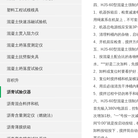
四、HJS-60型混凝土强
塑料工程试模模具
1、机器拆箱后，检查减速
用绳索系在机架上，不可套
混凝土快速冻融试验机
2、机器总电源线应安装3P
混凝土贯入阻力仪
3、清理料桶内的杂物，启
4、开机前应检查，搅拌方
混凝土坍落度测定仪
五、HJS-60型混凝土强
混凝土抗劈裂夹具
1、按混凝土配合比的各物
水。***好是二次加料，
混凝土坍落度试验仪
2、卸料或复位时要看护好
3、复位时搅拌桶和机架横
容积升
4、用后必须清洗干净桶内
沥青试验仪器
5、搅拌过程中切勿将手和
六、HJS-60型混凝土强
沥青混合料拌和机
首先输入380V电源后，控
沥青含量测定仪（燃烧法）
次增加1秒。“一”号按一
间“0:00”就是按启动按
沥青薄膜烘箱
卸料按钮按下，搅拌筒自动