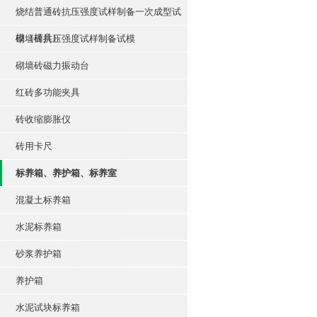
烧结普通砖抗压强度试样制备一次成型试
模（模具）
砌墙砖抗压强度试样制备试模
砌墙砖磁力振动台
红砖多功能夹具
砖收缩膨胀仪
砖用卡尺
标养箱、养护箱、标养室
混凝土标养箱
水泥标养箱
砂浆养护箱
养护箱
水泥试块标养箱