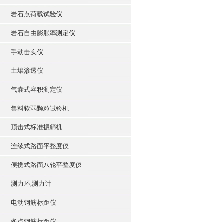
岩石点荷载试验仪
岩石自由膨胀率测定仪
手动击实仪
土壤渗透仪
气囊式容积测定仪
集料软弱颗粒试验机
顶击式标准振筛机
连续式路面平整度仪
便携式路面八轮平整度仪
测力环,测力计
电动钢筋标距仪
多点钢筋标距仪