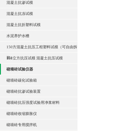
混凝土抗渗试模
混凝土抗冻试模
混凝土抗折塑料试模
水泥养护水槽
150方混凝土抗压工程塑料试模（可自由拆
装）
150立方抗压试模 混凝土抗压试模
砌墙砖试验仪器
砌墙砖碳化试验箱
砌墙砖抗渗试验装置
砌墙砖抗压强度试验用净浆材料
砌墙砖收缩膨胀仪
砌墙砖专用搅拌机