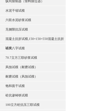
纵向限制器（骨料限位器）
水泥干缩试模
六联水泥砂浆试模
无侧限抗压试模
混凝土抗折试模,150×150×550混凝土抗折
试模
砼大八字试模
70.7立方三联砂浆试模
风蚀试模（耐磨试模）
耐磨试模（风蚀试模）
饱和面干试模
砼抗渗铸铁试模
100立方砼抗压三联试模