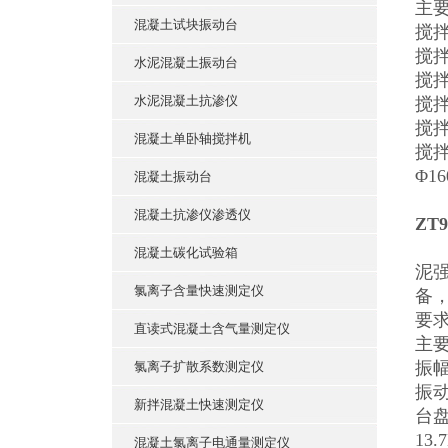
主
混凝土试块振动台
搅拌
搅拌
水泥混凝土振动台
搅拌
水泥混凝土抗渗仪
搅拌
搅拌
混凝土单卧轴搅拌机
搅
Φ1
混凝土振动台
混凝土抗渗仪渗透仪
ZT
该振
混凝土碳化试验箱
泥
氯离子含量快速测定仪
备，
要
直读式混凝土含气量测定仪
主
振幅
氯离子扩散系数测定仪
振动
新拌混凝土快速测定仪
台
13.
混凝土氯离子电通量测定仪