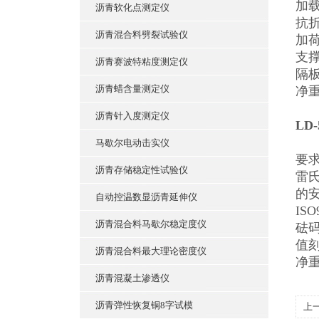
加载
沥青软化点测定仪
抗
沥青混合料劈裂试验仪
加荷
支撑
沥青赛波特粘度测定仪
隔板
沥青蜡含量测定仪
净重
沥青针入度测定仪
LD
主
马歇尔电动击实仪
要
沥青存储稳定性试验仪
雷
的安
自动控温数显沥青延伸仪
IS
沥青混合料马歇尔稳定度仪
砝码
值刻
沥青混合料最大理论密度仪
净重
沥青混凝土渗透仪
沥青弹性恢复铜8字试模
上