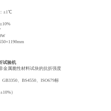
±1℃
10%
W
0W
×1190mm
抗折试验机
金属脆性材料试块的抗折强度
GB3350、BS4550、ISO679标
（±10%）