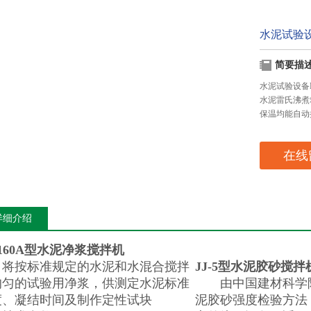
水泥试验
简要描
水泥试验设备F
水泥雷氏沸煮
保温均能自动
在线
详细介绍
-160A型水泥净浆搅拌机
按标准规定的水泥和水混合搅拌
JJ-5型
水泥胶砂搅拌
均匀的试验用净浆，供测定水泥标准
由中国建材科学院
度、凝结时间及制作定性试块
泥胶砂强度检验方法（IS