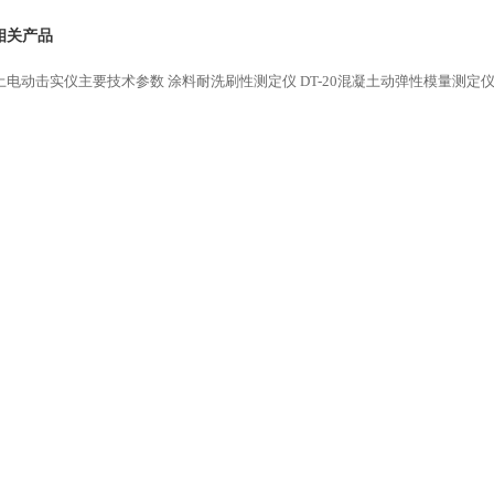
相关产品
土电动击实仪主要技术参数
涂料耐洗刷性测定仪
DT-20混凝土动弹性模量测定