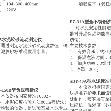
： 104×300×460mm
加载速率（双杠杆）
： 220V
FZ-31A型全不锈钢
对水泥安定性能进
器对升温保温均能自
45水泥胶砂流动测定仪
锈钢）
过测定水泥胶砂流动度数值，确
主要技术参数：
水泥胶砂标准稠度用水量。
1、 有效容积：约31
2、 保温煮沸时间：
3、 加热功率：2组共
4、净重:≈20kg
SBY-40A型水泥标
本仪器根据国家水
S-150B型负压筛析仪
块标准养护要求而设
仪器按国家标准T0502－
板制作，喷雾装置采
05（水泥细度检验方法80um筛析法）
压缩机、温湿度（数
行检验的仪器，是试验室及水泥专业