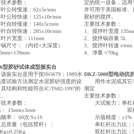
要技术参数：
定的统一设备，适用
叶公转慢速：62±5r/min
并可用于美国标准、
叶公转快速：125±10r/min
胶砂的搅拌。
叶自转慢速：140±5r/min
主要技术参数：
叶自转快速：285±10r/min
1、搅拌叶宽度 135m
叶片宽度：111mm
2、搅拌锅容量 5L
拌锅尺寸：（内径×大深度）
3、搅拌叶转速 r/mi
60mm×139mm
4、净重 ≈70kg
96型胶砂试体成型振实台
实台是用于按ISO679：1989水
DKZ-5000型电动
强度试验方法测定水泥胶砂强度的设
用作水泥或其它非
其结构和性能符合JC/T682-1997的
测定
求。
主要技术参数：
要技术参数：
大试验力：单杠杆时
： 15mm±3mm
双杠杆时：
频率： 60次/S±1S
示值精度：±1%
盘总质量（包括臂杆）：
单杠杆出力比：1
7Kg±0.25Kg
双杠杆出力比：5