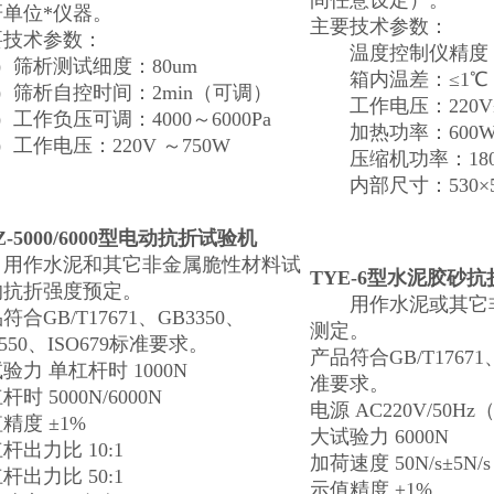
间任意设定）。
研单位*仪器。
主要技术参数：
要技术参数：
温度控制仪精度：
）筛析测试细度：80um
箱内温差：≤1℃
）筛析自控时间：2min（可调）
工作电压：220V±
）工作负压可调：4000～6000Pa
加热功率：600
）工作电压：220V ～750W
压缩机功率：18
内部尺寸：530×550
Z-5000/6000型电动抗折试验机
作水泥和其它非金属脆性材料试
TYE-6型水泥胶砂
的抗折强度预定。
用作水泥或其它非
符合GB/T17671、GB3350、
测定。
4550、ISO679标准要求。
产品符合GB/T17671、
验力 单杠杆时 1000N
准要求。
杆时 5000N/6000N
电源 AC220V/50Hz
精度 ±1%
大试验力 6000N
杆出力比 10:1
加荷速度 50N/s±5N/s
杆出力比 50:1
示值精度 ±1%