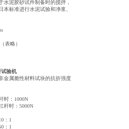
于水泥胶砂试件制备时的搅拌，
日本标准进行水泥试验和净浆、
m
n （表略）
抗折试验机
金属脆性材料试块的抗折强度
：1000N
5000N
0：1
0：1