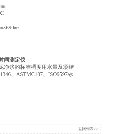
3㎜
℃
㎜×690㎜
时间测定仪
净浆的标准稠度用水量及凝结
46、ASTMC187、ISO9597标
返回列表>>