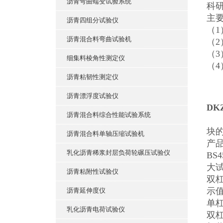
沥青弯曲蠕变试验系统
科
主
沥青四组分试验仪
（1
沥青混合料弯曲试验机
（2
（3
细集料棱角性测定仪
（4
沥青粘韧性测定仪
沥青漂浮度试验仪
DK
沥青混合料综合性能试验系统
用
块
沥青混合料单轴压缩试验机
产品
乳化沥青稀浆封层负荷轮碾压试验仪
BS
大试
沥青粘附性试验仪
双杠
示值
沥青延伸度仪
单杠
乳化沥青电荷试验仪
双杠