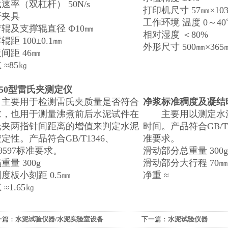
速率（双杠杆） 50N/s
打印机尺寸 57㎜×10
折夹具
工作环境 温度 0～40
辊及支撑辊直径 Ф10㎜
相对湿度 ＜80%
辊距 100±0.1㎜
外形尺寸 500㎜×365
间距 46㎜
 ≈85㎏
-50型雷氏夹测定仪
要用于检测雷氏夹质量是否符合
净浆标准稠度及凝结
求，也用于测量沸煮前后水泥试件在
主要用以测定水泥
氏夹两指针间距离的增值来判定水泥
时间。产品符合GB/T13
定性。产品符合GB/T1346、
准要求。
O9597标准要求。
滑动部分总重量 300g
重量 300g
滑动部分大行程 70㎜
度板小刻距 0.5㎜
净重 ≈
 ≈1.65㎏
一篇：
水泥试验仪器/水泥实验室设备
下一篇：
水泥试验仪器