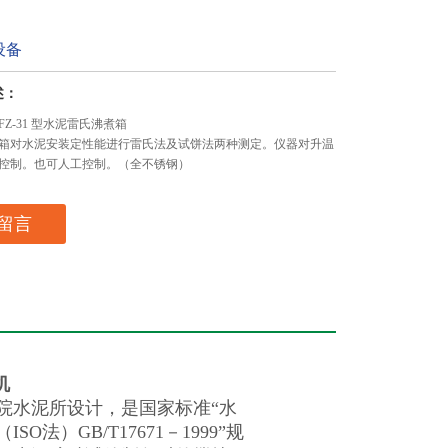
设备
述：
Z-31 型水泥雷氏沸煮箱
箱对水泥安装定性能进行雷氏法及试饼法两种测定。仪器对升温
控制。也可人工控制。（全不锈钢）
留言
机
水泥所设计，是国家标准“水
O法）GB/T17671－1999”规