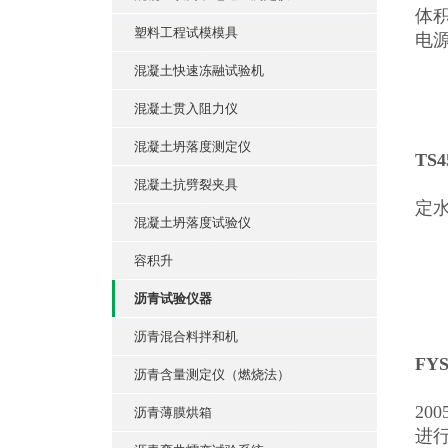
体积
塑料工程试模模具
电源
混凝土快速冻融试验机
混凝土贯入阻力仪
混凝土坍落度测定仪
TS
通
混凝土抗劈裂夹具
定
混凝土坍落度试验仪
容积升
沥青试验仪器
沥青混合料拌和机
FY
沥青含量测定仪（燃烧法）
本
20
沥青薄膜烘箱
进