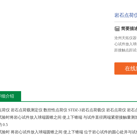
岩石点荷
简要描
沧州天拓仪器
心试件放入球
距接触点距试
在线
详细介绍
点荷仪 岩石点荷载测定仪 数控性点荷仪 STDZ-3岩石点荷载仪 岩石点荷仪 岩
试验时将岩心试件放入球端圆锥之间 使上下锥端 与试件直径两端紧密接触量测
 0.5
试验时 将岩心试件放入球端圆锥之间 使上下锥端 位于岩心试件的圆心处并与试