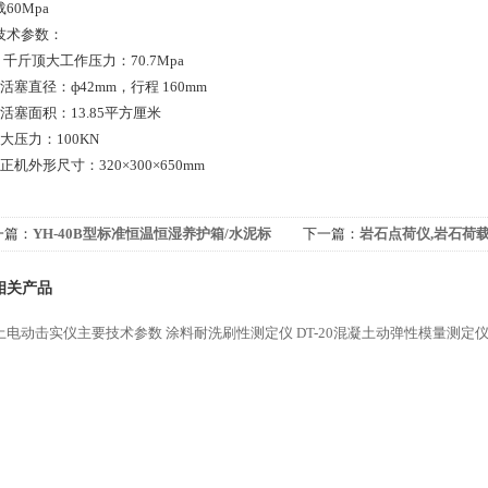
60Mpa
技术参数：
 千斤顶大工作压力：70.7Mpa
活塞直径：ф42mm，行程 160mm
活塞面积：13.85平方厘米
大压力：100KN
正机外形尺寸：320×300×650mm
一篇：
YH-40B型标准恒温恒湿养护箱/水泥标
下一篇：
岩石点荷仪,岩石荷载
养护/箱
荷仪
相关产品
土电动击实仪主要技术参数
涂料耐洗刷性测定仪
DT-20混凝土动弹性模量测定