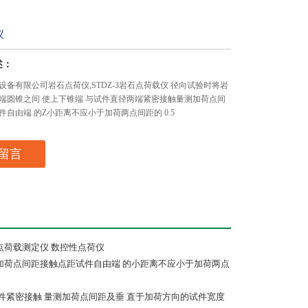
仪
述：
设备有限公司岩石点荷仪,STDZ-3岩石点荷载仪 径向试验时将岩
端圆锥之间 使上下锥端 与试件直径两端紧密接触量测加荷点间
件自由端 的Z小距离不应小于加荷两点间距的 0.5
留言
石点荷载测定仪 数控性点荷仪
加荷点间距接触点距试件自由端 的小距离不应小于加荷两点
件紧密接触 量测加荷点间距及垂 直于加荷方向的试件宽度