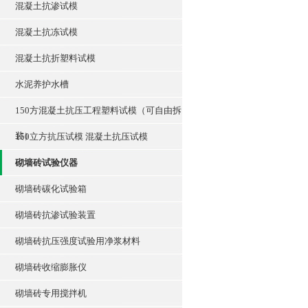
混凝土抗渗试模
混凝土抗冻试模
混凝土抗折塑料试模
水泥养护水槽
150方混凝土抗压工程塑料试模（可自由拆
装）
150立方抗压试模 混凝土抗压试模
砌墙砖试验仪器
砌墙砖碳化试验箱
砌墙砖抗渗试验装置
砌墙砖抗压强度试验用净浆材料
砌墙砖收缩膨胀仪
砌墙砖专用搅拌机