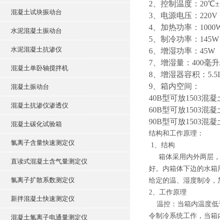
2、控制温度：20℃±
混凝土试块振动台
3、电源电压：220V 
4、加热功率：1000
水泥混凝土振动台
5、制冷功率：145W
水泥混凝土抗渗仪
6、增湿功率：45W
7、增湿量：400毫升
混凝土单卧轴搅拌机
8、增湿器容积：5.5
9、箱内空间：
混凝土振动台
40B型可放1503混
混凝土抗渗仪渗透仪
60B型可放1503混
90B型可放1503混
混凝土碳化试验箱
结构和工作原理：
氯离子含量快速测定仪
1、结构
箱体采用内外两层，由
直读式混凝土含气量测定仪
好。内箱体下边的水箱
氯离子扩散系数测定仪
给定的温、湿度制冷，
2、工作原理
新拌混凝土快速测定仪
温控：当箱内温度低于
令制冷系统工作，当箱
混凝土氯离子电通量测定仪