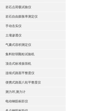
岩石点荷载试验仪
岩石自由膨胀率测定仪
手动击实仪
土壤渗透仪
气囊式容积测定仪
集料软弱颗粒试验机
顶击式标准振筛机
连续式路面平整度仪
便携式路面八轮平整度仪
测力环,测力计
电动钢筋标距仪
多点钢筋标距仪