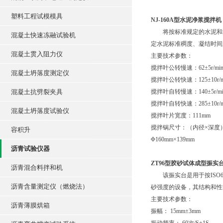
塑料工程试模模具
NJ-160A型水泥净浆搅拌机
将按标准规定的水泥和水
混凝土快速冻融试验机
定水泥标准稠度、凝结时间
混凝土贯入阻力仪
主要技术参数：
搅拌叶公转慢速：62±5r/mi
混凝土坍落度测定仪
搅拌叶公转快速：125±10r/m
混凝土抗劈裂夹具
搅拌叶自转慢速：140±5r/mi
搅拌叶自转快速：285±10r/m
混凝土坍落度试验仪
搅拌叶片宽度：111mm
搅拌锅尺寸：（内径×深度
容积升
Φ160mm×139mm
沥青试验仪器
ZT96型胶砂试体成型振实
沥青混合料拌和机
该振实台是用于按ISO67
沥青含量测定仪（燃烧法）
砂强度的设备，其结构和性能符合
主要技术参数：
沥青薄膜烘箱
振幅： 15mm±3mm