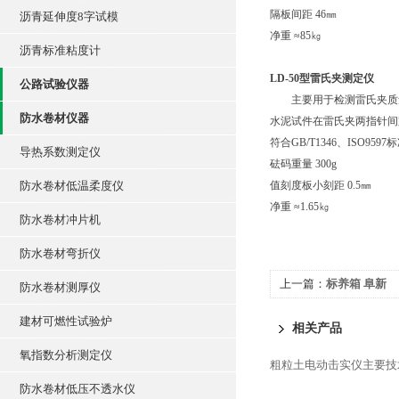
隔板间距 46㎜
沥青延伸度8字试模
净重 ≈85㎏
沥青标准粘度计
LD-50型雷氏夹测定仪
公路试验仪器
主要用于检测雷氏夹质量
防水卷材仪器
水泥试件在雷氏夹两指针间
符合GB/T1346、ISO959
导热系数测定仪
砝码重量 300g
防水卷材低温柔度仪
值刻度板小刻距 0.5㎜
净重 ≈1.65㎏
防水卷材冲片机
防水卷材弯折仪
上一篇：
标养箱 阜新
防水卷材测厚仪
建材可燃性试验炉
相关产品
氧指数分析测定仪
粗粒土电动击实仪主要技
防水卷材低压不透水仪