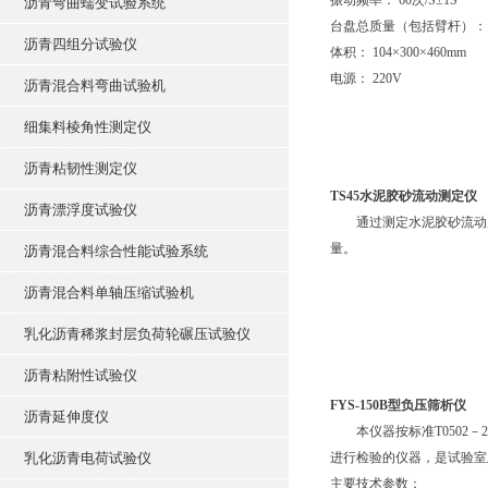
振动频率： 60次/S±1S
沥青弯曲蠕变试验系统
台盘总质量（包括臂杆）： 13.
沥青四组分试验仪
体积： 104×300×460mm
电源： 220V
沥青混合料弯曲试验机
细集料棱角性测定仪
沥青粘韧性测定仪
TS45水泥胶砂流动测定仪
沥青漂浮度试验仪
通过测定水泥胶砂流动度
量。
沥青混合料综合性能试验系统
沥青混合料单轴压缩试验机
乳化沥青稀浆封层负荷轮碾压试验仪
沥青粘附性试验仪
FYS-150B型负压筛析仪
沥青延伸度仪
本仪器按标准T0502－2
乳化沥青电荷试验仪
进行检验的仪器，是试验室
主要技术参数：