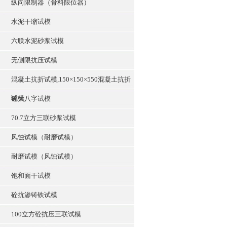
纵向限制器（骨料限位器）
水泥干缩试模
六联水泥砂浆试模
无侧限抗压试模
混凝土抗折试模,150×150×550混凝土抗折
试模
砼大八字试模
70.7立方三联砂浆试模
风蚀试模（耐磨试模）
耐磨试模（风蚀试模）
饱和面干试模
砼抗渗铸铁试模
100立方砼抗压三联试模