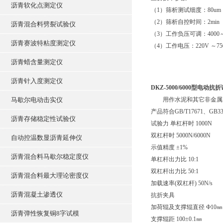
沥青软化点测定仪
（1）筛析测试细度：80um
（2）筛析自控时间：2min
沥青混合料劈裂试验仪
（3）工作负压可调：4000～6
沥青赛波特粘度测定仪
（4）工作电压：220V ～75
沥青蜡含量测定仪
沥青针入度测定仪
DKZ-5000/6000型电动抗
马歇尔电动击实仪
用作水泥和其它非金属脆
产品符合GB/T17671、GB3
沥青存储稳定性试验仪
试验力 单杠杆时 1000N
双杠杆时 5000N/6000N
自动控温数显沥青延伸仪
示值精度 ±1%
沥青混合料马歇尔稳定度仪
单杠杆出力比 10:1
双杠杆出力比 50:1
沥青混合料最大理论密度仪
加载速率(双杠杆) 50N/s
沥青混凝土渗透仪
抗折夹具
加荷辊及支撑辊直径 Ф10㎜
沥青弹性恢复铜8字试模
支撑辊距 100±0.1㎜