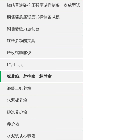
烧结普通砖抗压强度试样制备一次成型试
模（模具）
砌墙砖抗压强度试样制备试模
砌墙砖磁力振动台
红砖多功能夹具
砖收缩膨胀仪
砖用卡尺
标养箱、养护箱、标养室
混凝土标养箱
水泥标养箱
砂浆养护箱
养护箱
水泥试块标养箱