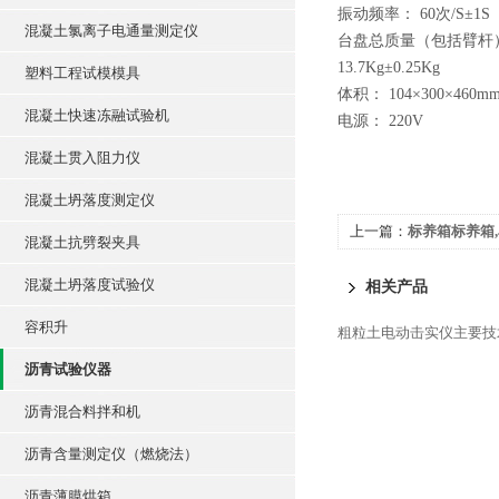
振动频率： 60次/S±1S
混凝土氯离子电通量测定仪
台盘总质量（包括臂杆
13.7Kg±0.25Kg
塑料工程试模模具
体积： 104×300×460m
混凝土快速冻融试验机
电源： 220V
混凝土贯入阻力仪
混凝土坍落度测定仪
上一篇：
标养箱标养箱
混凝土抗劈裂夹具
混凝土坍落度试验仪
相关产品
容积升
粗粒土电动击实仪主要技
沥青试验仪器
沥青混合料拌和机
沥青含量测定仪（燃烧法）
沥青薄膜烘箱