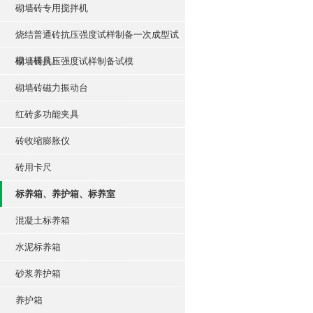
砌墙砖专用搅拌机
烧结普通砖抗压强度试样制备一次成型试
模（模具）
砌墙砖抗压强度试样制备试模
砌墙砖磁力振动台
红砖多功能夹具
砖收缩膨胀仪
砖用卡尺
标养箱、养护箱、标养室
混凝土标养箱
水泥标养箱
砂浆养护箱
养护箱