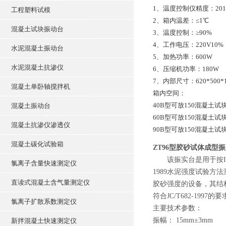
1、温度控制仪精度：20
工程塑料试模
2、箱内温差：≤1℃
混凝土试块振动台
3、温度控制：≥90%
4、工作电压：220V10%
水泥混凝土振动台
5、加热功率：600W
水泥混凝土抗渗仪
6、压缩机功率：180W
7、内部尺寸：620*500*
混凝土单卧轴搅拌机
箱内空间：
40B型可放150混凝土试块
混凝土振动台
60B型可放150混凝土试块
混凝土抗渗仪渗透仪
90B型可放150混凝土试块
混凝土碳化试验箱
ZT96型胶砂试体成型
该振实台是用于按IS
氯离子含量快速测定仪
1989水泥强度试验方
直读式混凝土含气量测定仪
胶砂强度的设备，其结
符合JC/T682-1997的
氯离子扩散系数测定仪
主要技术参数：
振幅： 15mm±3mm
新拌混凝土快速测定仪