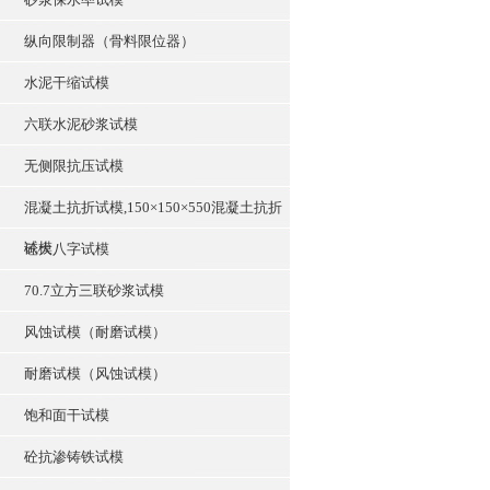
纵向限制器（骨料限位器）
水泥干缩试模
六联水泥砂浆试模
无侧限抗压试模
混凝土抗折试模,150×150×550混凝土抗折
试模
砼大八字试模
70.7立方三联砂浆试模
风蚀试模（耐磨试模）
耐磨试模（风蚀试模）
饱和面干试模
砼抗渗铸铁试模