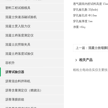
透气圆筒内腔试料高度 15
塑料工程试模模具
穿孔板孔数 35(hole)
穿孔板孔径 Ф1.0㎜
混凝土快速冻融试验机
穿孔板厚度 1㎜
混凝土贯入阻力仪
净重 ≈6㎏
混凝土坍落度测定仪
混凝土抗劈裂夹具
上一篇：
混凝土收缩膨胀仪
混凝土坍落度试验仪
相关产品
容积升
粗粒土电动击实仪主要技
沥青试验仪器
沥青混合料拌和机
沥青含量测定仪（燃烧法）
沥青薄膜烘箱