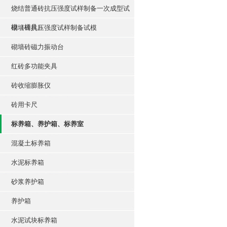
烧结普通砖抗压强度试样制备一次成型试
模（模具）
砌墙砖抗压强度试样制备试模
砌墙砖磁力振动台
红砖多功能夹具
砖收缩膨胀仪
砖用卡尺
标养箱、养护箱、标养室
混凝土标养箱
水泥标养箱
砂浆养护箱
养护箱
水泥试块标养箱