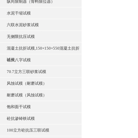
纵向限制器（骨料限位器）
水泥干缩试模
六联水泥砂浆试模
无侧限抗压试模
混凝土抗折试模,150×150×550混凝土抗折
试模
砼大八字试模
70.7立方三联砂浆试模
风蚀试模（耐磨试模）
耐磨试模（风蚀试模）
饱和面干试模
砼抗渗铸铁试模
100立方砼抗压三联试模