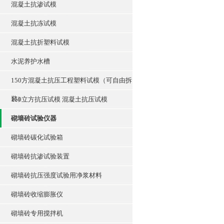
混凝土抗渗试模
混凝土抗冻试模
混凝土抗折塑料试模
水泥养护水槽
150方混凝土抗压工程塑料试模（可自由拆
装）
150立方抗压试模 混凝土抗压试模
砌墙砖试验仪器
砌墙砖碳化试验箱
砌墙砖抗渗试验装置
砌墙砖抗压强度试验用净浆材料
砌墙砖收缩膨胀仪
砌墙砖专用搅拌机