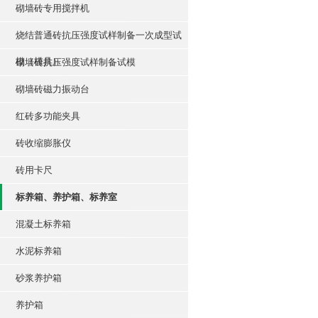
砌墙砖专用搅拌机
烧结普通砖抗压强度试样制备一次成型试
模（模具）
砌墙砖抗压强度试样制备试模
砌墙砖磁力振动台
红砖多功能夹具
砖收缩膨胀仪
砖用卡尺
标养箱、养护箱、标养室
混凝土标养箱
水泥标养箱
砂浆养护箱
养护箱