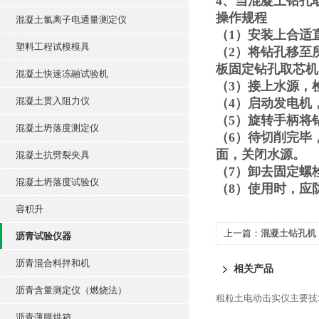
4、当混凝土钻孔
操作规程
混凝土氯离子电通量测定仪
（1）安装上合适
塑料工程试模模具
（2）将钻孔移至
板固定钻孔取芯机
混凝土快速冻融试验机
（3）接上水源，
混凝土贯入阻力仪
（4）启动发电机
（5）旋转手柄将
混凝土坍落度测定仪
（6）待切削完毕
面，关闭水源。
混凝土抗劈裂夹具
（7）卸去固定螺
混凝土坍落度试验仪
（8）使用时，应
容积升
上一篇：
混凝土钻孔机
沥青试验仪器
沥青混合料拌和机
相关产品
沥青含量测定仪（燃烧法）
粗粒土电动击实仪主要技
沥青薄膜烘箱