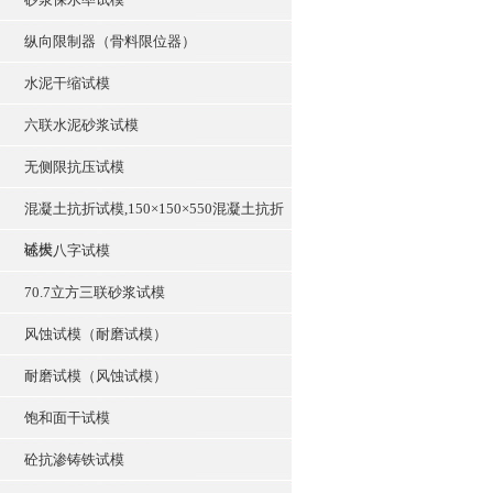
纵向限制器（骨料限位器）
水泥干缩试模
六联水泥砂浆试模
无侧限抗压试模
混凝土抗折试模,150×150×550混凝土抗折
试模
砼大八字试模
70.7立方三联砂浆试模
风蚀试模（耐磨试模）
耐磨试模（风蚀试模）
饱和面干试模
砼抗渗铸铁试模