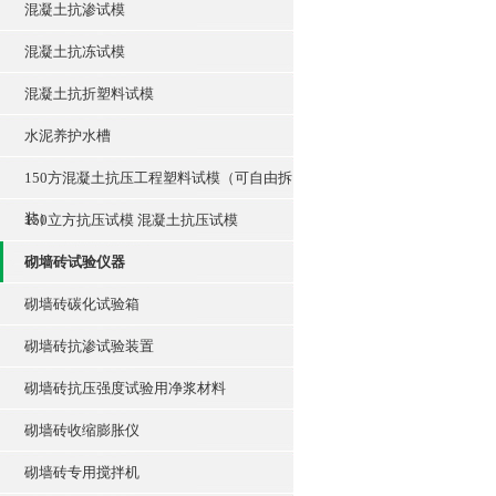
混凝土抗渗试模
混凝土抗冻试模
混凝土抗折塑料试模
水泥养护水槽
150方混凝土抗压工程塑料试模（可自由拆
装）
150立方抗压试模 混凝土抗压试模
砌墙砖试验仪器
砌墙砖碳化试验箱
砌墙砖抗渗试验装置
砌墙砖抗压强度试验用净浆材料
砌墙砖收缩膨胀仪
砌墙砖专用搅拌机