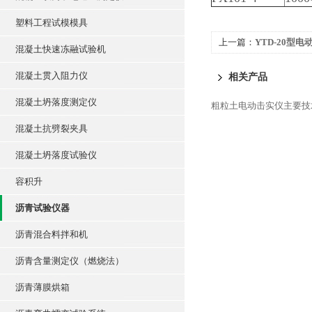
塑料工程试模模具
上一篇：
YTD-20型电
混凝土快速冻融试验机
混凝土贯入阻力仪
相关产品
混凝土坍落度测定仪
粗粒土电动击实仪主要技
混凝土抗劈裂夹具
混凝土坍落度试验仪
容积升
沥青试验仪器
沥青混合料拌和机
沥青含量测定仪（燃烧法）
沥青薄膜烘箱