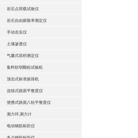
岩石点荷载试验仪
岩石自由膨胀率测定仪
手动击实仪
土壤渗透仪
气囊式容积测定仪
集料软弱颗粒试验机
顶击式标准振筛机
连续式路面平整度仪
便携式路面八轮平整度仪
测力环,测力计
电动钢筋标距仪
多点钢筋标距仪