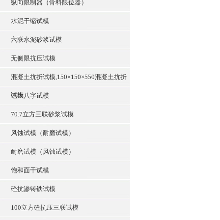
纵向限制器（骨料限位器）
水泥干缩试模
六联水泥砂浆试模
无侧限抗压试模
混凝土抗折试模,150×150×550混凝土抗折
试模
砼大八字试模
70.7立方三联砂浆试模
风蚀试模（耐磨试模）
耐磨试模（风蚀试模）
饱和面干试模
砼抗渗铸铁试模
100立方砼抗压三联试模