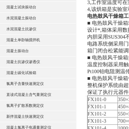
3,工作室温度可
混凝土试块振动台
4,该烘箱是实验
电热鼓风干燥箱工
水泥混凝土振动台
■ 电热鼓风干燥箱
水泥混凝土抗渗仪
设计*,箱体采用
内胆采用SUS30
混凝土单卧轴搅拌机
电路系统侧采用门
箱门闭合松紧能调
混凝土振动台
■ 电热鼓风干燥箱
混凝土抗渗仪渗透仪
温度控制器采用触摸
Pt100铂电阻测
混凝土碳化试验箱
■ 电热鼓风干燥箱
氯离子含量快速测定仪
整机保护系统由超
保证了执行元器件
直读式混凝土含气量测定仪
FX101-0
350×
氯离子扩散系数测定仪
FX101-1
450×
FX101-2
550×
新拌混凝土快速测定仪
FX101-3
700×
混凝土氯离子电通量测定仪
FX101-4
1000