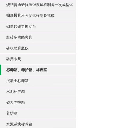
烧结普通砖抗压强度试样制备一次成型试
模（模具）
砌墙砖抗压强度试样制备试模
砌墙砖磁力振动台
红砖多功能夹具
砖收缩膨胀仪
砖用卡尺
标养箱、养护箱、标养室
混凝土标养箱
水泥标养箱
砂浆养护箱
养护箱
水泥试块标养箱