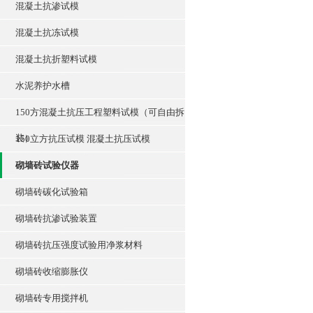
混凝土抗渗试模
混凝土抗冻试模
混凝土抗折塑料试模
水泥养护水槽
150方混凝土抗压工程塑料试模（可自由拆
装）
150立方抗压试模 混凝土抗压试模
砌墙砖试验仪器
砌墙砖碳化试验箱
砌墙砖抗渗试验装置
砌墙砖抗压强度试验用净浆材料
砌墙砖收缩膨胀仪
砌墙砖专用搅拌机