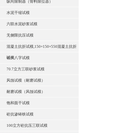
纵向限制器（骨料限位器）
水泥干缩试模
六联水泥砂浆试模
无侧限抗压试模
混凝土抗折试模,150×150×550混凝土抗折
试模
砼大八字试模
70.7立方三联砂浆试模
风蚀试模（耐磨试模）
耐磨试模（风蚀试模）
饱和面干试模
砼抗渗铸铁试模
100立方砼抗压三联试模