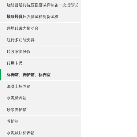
烧结普通砖抗压强度试样制备一次成型试
模（模具）
砌墙砖抗压强度试样制备试模
砌墙砖磁力振动台
红砖多功能夹具
砖收缩膨胀仪
砖用卡尺
标养箱、养护箱、标养室
混凝土标养箱
水泥标养箱
砂浆养护箱
养护箱
水泥试块标养箱