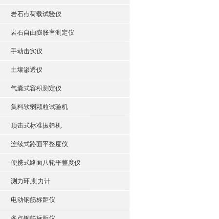
岩石点荷载试验仪
岩石自由膨胀率测定仪
手动击实仪
土壤渗透仪
气囊式容积测定仪
集料软弱颗粒试验机
顶击式标准振筛机
连续式路面平整度仪
便携式路面八轮平整度仪
测力环,测力计
电动钢筋标距仪
多点钢筋标距仪