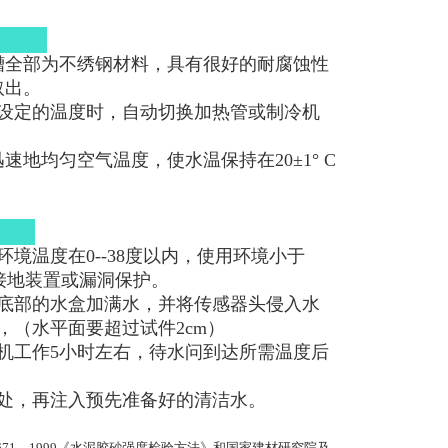
结构
槽全部为不绣钢材料，具有很好的耐腐蚀性
取出。
设定的温度时，自动切换加热管或制冷机
地均匀空气温度，使水温保持在20±1° C
方法
境温度在0--38度以内，使用环境小于
的接地装置或漏洞保护。
底部的水盒加满水，并将传感器头侵入水
，（水平面要超过试件2cm）
机工作5小时左右，待水问到达所需温度后
处，再注入预先准备好的清洁水。
/T17671—1999《水泥胶砂强度检验方法》和国家建材研究院及