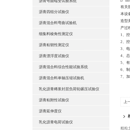
沥青弯曲蠕变试验系统
有关
沥青四组分试验仪
本设
造型
沥青混合料弯曲试验机
产过
细集料棱角性测定仪
1、控
2、控
沥青粘韧性测定仪
3、电
4、总
沥青漂浮度试验仪
5、有
沥青混合料综合性能试验系统
6、制
7、加
沥青混合料单轴压缩试验机
乳化沥青稀浆封层负荷轮碾压试验仪
沥青粘附性试验仪
上
沥青延伸度仪
乳化沥青电荷试验仪
粗粒