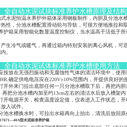
、全自动水泥试块标准养护水槽原理及
池式水泥恒温水养护外箱体采用钢板制作，内胆及分池水
导热性，分池水槽配置滑动轮与导轨，可很方便地推拉和
、养护箱采用智能化数显温度控制仪，当水温高于活低于所
，产生冷气或暖气，再通过箱内特别安装的离心风机，可迅速
围内。
、全自动水泥试体标准养护水槽使用
、应按放在无强烈振动和无腐蚀性气体的清洁环境中，使用环
%HR.确定供电电压应在220V±10%范围内，并提供良好
、打开外来门拉出底部任何一只分池水槽取下后，再把内胆
，再把分池水槽内加至约13cm左右的清洁水后放入槽架内
、打开电源开关，检查温度设定值，仪表进入工作状态，开
再放入试件。
、分池水槽换水时，可拉出水箱再向上抬出，清洗后放回原
T17671—40A型水泥标准养护箱
简介] GB/T17671—40A型水泥标准养护箱，系根据国家GB1345—77、GB