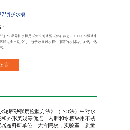
恒温养护水槽
述：
水泥试件恒温养护水槽是试验室对水泥试体在静态20℃±1℃恒温水中
它通过全自动控制、电子数显对水槽中循环的水制冷、加热、达
求。
留言
99《水泥胶砂强度检验方法》（ISO法）中对水
高和外形美观等优点，内胆和水槽采用不锈
仪器是科研单位，大专院校，实验室，质量