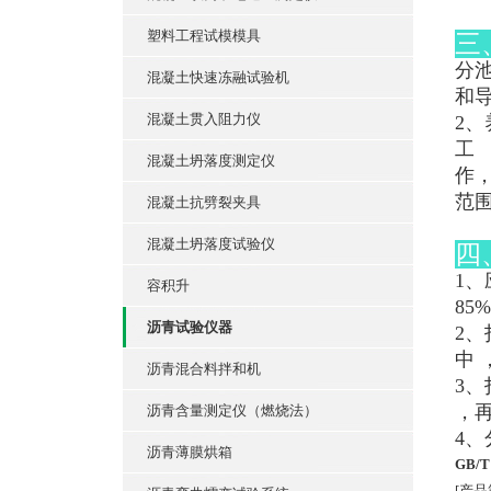
塑料工程试模模具
三
分
混凝土快速冻融试验机
和
混凝土贯入阻力仪
2
工
混凝土坍落度测定仪
作
范
混凝土抗劈裂夹具
混凝土坍落度试验仪
四
1
容积升
85
沥青试验仪器
2
中 
沥青混合料拌和机
3
，
沥青含量测定仪（燃烧法）
4
沥青薄膜烘箱
GB/
[产品