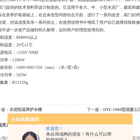
部门提供的技术资料而设计制造的。它适用于各大、中、小型水泥厂，建筑和建
备在原养护箱基础上，在总体造型内部结合方面，进行了一系列改进，箱门封闭
美观，控温清度高等一系列优点，在使用说明书中增高了用户自己故障排除检修
程中进一步使产品做到经久耐用，达到用户的理想使用目的。
制湿度：RH90%以上
制温度：20℃±1℃
源电压：~220V 50HZ
功率：1200W
效容积：1000×600×550（mm）（长×宽×高）
冷功率：165W
氟量：R12120g
一篇：
水泥恒温养护水槽
下一篇：
DYE-1000型混凝
相关产品
欢迎您！
来自局域网的朋友！有什么可以帮
土电动击实仪主要技术参数
涂料耐洗刷性测定仪
DT-20混凝土动弹性模量测定
助您的吗？