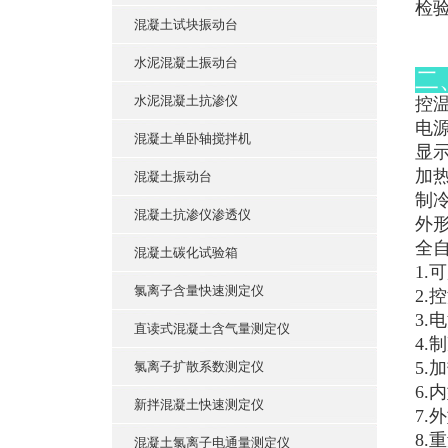
检
混凝土试块振动台
水泥混凝土振动台
二
水泥混凝土抗渗仪
控温
电源
混凝土单卧轴搅拌机
显示
加热
混凝土振动台
制冷
混凝土抗渗仪渗透仪
外形
全
混凝土碳化试验箱
1.
氯离子含量快速测定仪
2.
3.
直读式混凝土含气量测定仪
4.
5.
氯离子扩散系数测定仪
6.
新拌混凝土快速测定仪
7.
8.
混凝土氯离子电通量测定仪