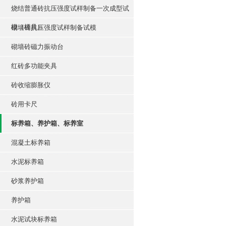
烧结普通砖抗压强度试样制备一次成型试
模（模具）
砌墙砖抗压强度试样制备试模
砌墙砖磁力振动台
红砖多功能夹具
砖收缩膨胀仪
砖用卡尺
标养箱、养护箱、标养室
混凝土标养箱
水泥标养箱
砂浆养护箱
养护箱
水泥试块标养箱