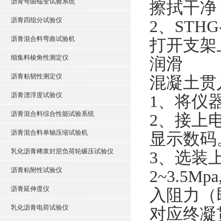
沥青弯曲蠕变试验系统
擦拭干净
沥青四组分试验仪
2、ST
沥青混合料弯曲试验机
打开支架
细集料棱角性测定仪
润滑
沥青粘韧性测定仪
混凝土贯
沥青漂浮度试验仪
1、将仪
沥青混合料综合性能试验系统
2、接上
沥青混合料单轴压缩试验机
显示数码
乳化沥青稀浆封层负荷轮碾压试验仪
3、选装
沥青粘附性试验仪
2~3.5M
沥青延伸度仪
入阻力（即3
乳化沥青电荷试验仪
对应终凝贯