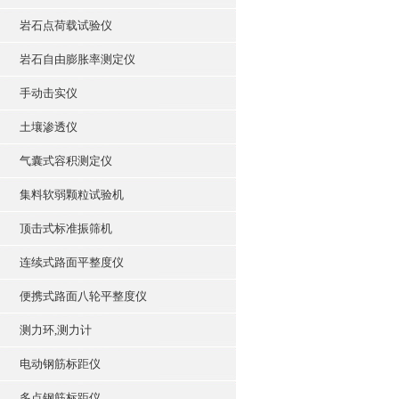
岩石点荷载试验仪
岩石自由膨胀率测定仪
手动击实仪
土壤渗透仪
气囊式容积测定仪
集料软弱颗粒试验机
顶击式标准振筛机
连续式路面平整度仪
便携式路面八轮平整度仪
测力环,测力计
电动钢筋标距仪
多点钢筋标距仪