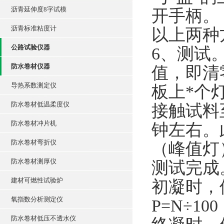
沥青延伸度8字试模
开手柄。
沥青标准粘度计
以上两种
公路试验仪器
6、测试
防水卷材仪器
值，即清
导热系数测定仪
板上*个
防水卷材低温柔度仪
接触试料
防水卷材冲片机
钟左右。
防水卷材弯折仪
（峰值灯
防水卷材测厚仪
测试完成
建材可燃性试验炉
初凝时，
氧指数分析测定仪
P=N÷10
防水卷材低压不透水仪