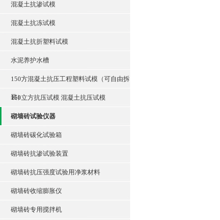
混凝土抗渗试模
混凝土抗冻试模
混凝土抗折塑料试模
水泥养护水槽
150方混凝土抗压工程塑料试模（可自由拆
装）
150立方抗压试模 混凝土抗压试模
砌墙砖试验仪器
砌墙砖碳化试验箱
砌墙砖抗渗试验装置
砌墙砖抗压强度试验用净浆材料
砌墙砖收缩膨胀仪
砌墙砖专用搅拌机