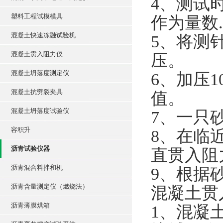
4、测试
塑料工程试模模具
作为量数.
混凝土快速冻融试验机
5、将测
混凝土贯入阻力仪
压。
混凝土坍落度测定仪
6、加压1
混凝土抗劈裂夹具
值。
混凝土坍落度试验仪
7、一只
容积升
8、在临
沥青试验仪器
直贯入阻
沥青混合料拌和机
9、根据
沥青含量测定仪（燃烧法）
混凝土贯
沥青薄膜烘箱
1、混凝