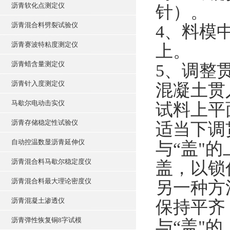
沥青软化点测定仪
针）。
沥青混合料劈裂试验仪
4、料模
沥青赛波特粘度测定仪
上。
沥青蜡含量测定仪
5、调整
沥青针入度测定仪
混凝土贯
马歇尔电动击实仪
试料上平
沥青存储稳定性试验仪
适当下调
自动控温数显沥青延伸仪
与“盖"
沥青混合料马歇尔稳定度仪
盖，以锁
沥青混合料最大理论密度仪
另一种方
沥青混凝土渗透仪
保持平齐
沥青弹性恢复铜8字试模
与“盖"