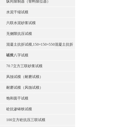
纵向限制器（骨料限位器）
水泥干缩试模
六联水泥砂浆试模
无侧限抗压试模
混凝土抗折试模,150×150×550混凝土抗折
试模
砼大八字试模
70.7立方三联砂浆试模
风蚀试模（耐磨试模）
耐磨试模（风蚀试模）
饱和面干试模
砼抗渗铸铁试模
100立方砼抗压三联试模