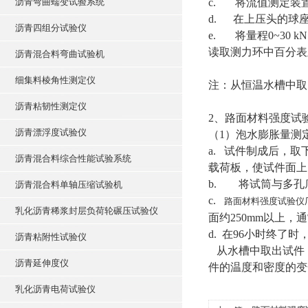
沥青弯曲蠕变试验系统
c. 将流值测定装
d. 在上压头的球
沥青四组分试验仪
e. 将量程0~30 
读取测力环中百分表
沥青混合料弯曲试验机
细集料棱角性测定仪
注：从恒温水槽中取
沥青粘韧性测定仪
2、路面材料强度试
沥青漂浮度试验仪
（1）泡水膨胀量测
a. 试件制成后，
沥青混合料综合性能试验系统
载荷板，使试件面上
b. 将试筒与多孔
沥青混合料单轴压缩试验机
c.
路面材料强度试验仪
乳化沥青稀浆封层负荷轮碾压试验仪
面约250mm以上，
d. 在96小时终
沥青粘附性试验仪
从水槽中取出试件，
沥青延伸度仪
件的温度和密度的变
乳化沥青电荷试验仪