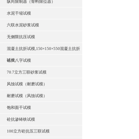
纵向限制器（骨料限位器）
水泥干缩试模
六联水泥砂浆试模
无侧限抗压试模
混凝土抗折试模,150×150×550混凝土抗折
试模
砼大八字试模
70.7立方三联砂浆试模
风蚀试模（耐磨试模）
耐磨试模（风蚀试模）
饱和面干试模
砼抗渗铸铁试模
100立方砼抗压三联试模