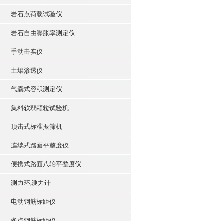
岩石点荷载试验仪
岩石自由膨胀率测定仪
手动击实仪
土壤渗透仪
气囊式容积测定仪
集料软弱颗粒试验机
顶击式标准振筛机
连续式路面平整度仪
便携式路面八轮平整度仪
测力环,测力计
电动钢筋标距仪
多点钢筋标距仪