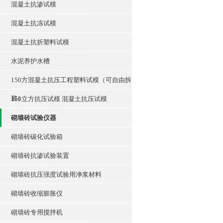
混凝土抗渗试模
混凝土抗冻试模
混凝土抗折塑料试模
水泥养护水槽
150方混凝土抗压工程塑料试模（可自由拆
装）
150立方抗压试模 混凝土抗压试模
砌墙砖试验仪器
砌墙砖碳化试验箱
砌墙砖抗渗试验装置
砌墙砖抗压强度试验用净浆材料
砌墙砖收缩膨胀仪
砌墙砖专用搅拌机