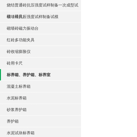
烧结普通砖抗压强度试样制备一次成型试
模（模具）
砌墙砖抗压强度试样制备试模
砌墙砖磁力振动台
红砖多功能夹具
砖收缩膨胀仪
砖用卡尺
标养箱、养护箱、标养室
混凝土标养箱
水泥标养箱
砂浆养护箱
养护箱
水泥试块标养箱