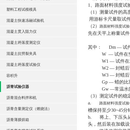
1、路面材料强度试
塑料工程试模模具
（1）测量试件的高
用游标卡尺量取试件
混凝土快速冻融试验机
（2）
路面材料强度试验
混凝土贯入阻力仪
先在天平上称量试件
混凝土坍落度测定仪
其中： Dm — 试件
混凝土抗劈裂夹具
W — 试件在空
W1 — 试件在
混凝土坍落度试验仪
W2 — 封蜡后
W3 — 封蜡后
容积升
Gp — 蜡的比
沥青试验仪器
Gw —常温水的
（3）测定试件的稳
沥青混合料拌和机
a.
路面材料强度试验
沥青含量测定仪（燃烧法）
槽保持至少30~45
b. 将上、下压头
沥青薄膜烘箱
头，然后装在加载设