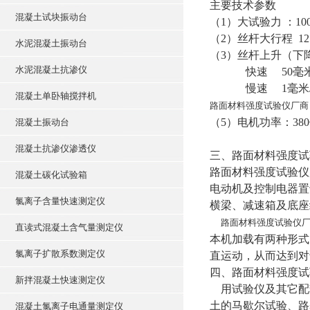
主要技术参数
混凝土试块振动台
（1）大试验力 ：10
（2）丝杆大行程 12
水泥混凝土振动台
（3）丝杆上升（下
水泥混凝土抗渗仪
快速 50毫米
慢速 1毫米
混凝土单卧轴搅拌机
路面材料强度试验仪厂商
（5）电机功率：380伏
混凝土振动台
混凝土抗渗仪渗透仪
三、路面材料强度试
路面材料强度试验仪
混凝土碳化试验箱
电动机及控制电器置
氯离子含量快速测定仪
横梁、减速箱及底座
路面材料强度试验仪
直读式混凝土含气量测定仪
本机加载有两种形式
氯离子扩散系数测定仪
直运动，从而达到对
四、路面材料强度试
新拌混凝土快速测定仪
用试验仪及其它配
土的马歇尔试验、路
混凝土氯离子电通量测定仪