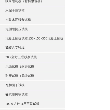
纵向限制器（骨料限位器）
水泥干缩试模
六联水泥砂浆试模
无侧限抗压试模
混凝土抗折试模,150×150×550混凝土抗折
试模
砼大八字试模
70.7立方三联砂浆试模
风蚀试模（耐磨试模）
耐磨试模（风蚀试模）
饱和面干试模
砼抗渗铸铁试模
100立方砼抗压三联试模