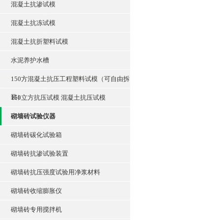
混凝土抗渗试模
混凝土抗冻试模
混凝土抗折塑料试模
水泥养护水槽
150方混凝土抗压工程塑料试模（可自由拆
装）
150立方抗压试模 混凝土抗压试模
砌墙砖试验仪器
砌墙砖碳化试验箱
砌墙砖抗渗试验装置
砌墙砖抗压强度试验用净浆材料
砌墙砖收缩膨胀仪
砌墙砖专用搅拌机