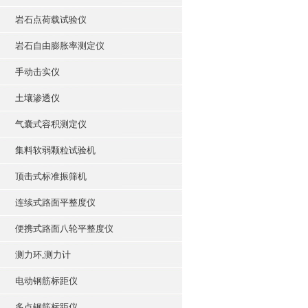
岩石点荷载试验仪
岩石自由膨胀率测定仪
手动击实仪
土壤渗透仪
气囊式容积测定仪
集料软弱颗粒试验机
顶击式标准振筛机
连续式路面平整度仪
便携式路面八轮平整度仪
测力环,测力计
电动钢筋标距仪
多点钢筋标距仪