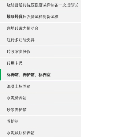
烧结普通砖抗压强度试样制备一次成型试
模（模具）
砌墙砖抗压强度试样制备试模
砌墙砖磁力振动台
红砖多功能夹具
砖收缩膨胀仪
砖用卡尺
标养箱、养护箱、标养室
混凝土标养箱
水泥标养箱
砂浆养护箱
养护箱
水泥试块标养箱