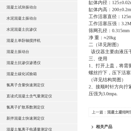
缸体内径：125±0.02
混凝土试块振动台
缸体内高：200±0.2
工作活塞直径：125
水泥混凝土振动台
工作活塞压强：3.2M
水泥混凝土抗渗仪
筛网孔径：0.315mm
净 重：≈20kg
混凝土单卧轴搅拌机
二（详见附图）
该仪器主要由液压
混凝土振动台
三、使用
混凝土抗渗仪渗透仪
1、打开上盖，将需
螺丝拧下，压下活塞
混凝土碳化试验箱
（详见结构简图）
氯离子含量快速测定仪
2、接顺时针方向拧
压强为3.0mpa.
直读式混凝土含气量测定仪
氯离子扩散系数测定仪
上一篇：
混凝土凝结时
新拌混凝土快速测定仪
相关产品
混凝土氯离子电通量测定仪