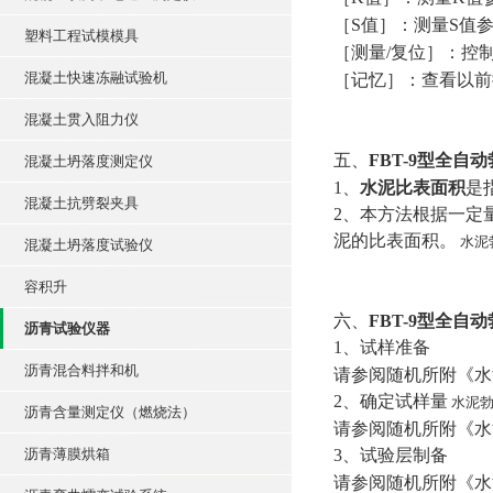
［
S
值］：测量
S
值
塑料工程试模模具
［测量
/
复位］：控
混凝土快速冻融试验机
［记忆］：查看以前
混凝土贯入阻力仪
五、
FBT-9
型全自动
混凝土坍落度测定仪
1
、
水泥比表面积
是
混凝土抗劈裂夹具
2
、本方法根据一定
泥的比表面积。
水泥
混凝土坍落度试验仪
容积升
六、
FBT-9
型全自动
沥青试验仪器
1
、试样准备
沥青混合料拌和机
请参阅随机所附《水
2
、确定试样量
水泥勃
沥青含量测定仪（燃烧法）
请参阅随机所附《水
沥青薄膜烘箱
3
、试验层制备
请参阅随机所附《水