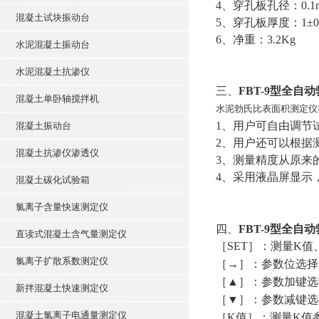
4
、穿孔板孔径：
0.
混凝土试块振动台
5
、穿孔板厚度：
1
±
6
、净重：
3.2Kg
水泥混凝土振动台
水泥混凝土抗渗仪
三、
FBT-9
型全自动
混凝土单卧轴搅拌机
水泥勃氏比表面积测定仪
1
、用户可自由调节
混凝土振动台
2
、用户还可以根据
混凝土抗渗仪渗透仪
3
、测量精度从原来
4
、采用液晶屏显示
混凝土碳化试验箱
氯离子含量快速测定仪
四、
FBT-9
型全自动
直读式混凝土含气量测定仪
［
SET
］：测量
K
值
氯离子扩散系数测定仪
［
→
］：参数位选择
［
▲
］：参数加键选
新拌混凝土快速测定仪
［
▼
］：参数减键选
混凝土氯离子电通量测定仪
［
K
值］：测量
K
值