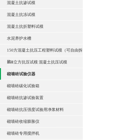
混凝土抗渗试模
混凝土抗冻试模
混凝土抗折塑料试模
水泥养护水槽
150方混凝土抗压工程塑料试模（可自由拆
装）
150立方抗压试模 混凝土抗压试模
砌墙砖试验仪器
砌墙砖碳化试验箱
砌墙砖抗渗试验装置
砌墙砖抗压强度试验用净浆材料
砌墙砖收缩膨胀仪
砌墙砖专用搅拌机