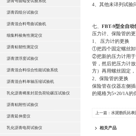
沥青弯曲蠕变试验系统
4
、其他未详列试验
沥青四组分试验仪
沥青混合料弯曲试验机
七、
FBT-9
型全自动
压力计、保险管的更
细集料棱角性测定仪
1
、
压力计的更换
沥青粘韧性测定仪
①
把四个固定螺丝卸
②
把新的压力计用于
沥青漂浮度试验仪
管，然后把压力计放
沥青混合料综合性能试验系统
方）再用螺丝固定，
2
、保险管的更换
沥青混合料单轴压缩试验机
保险管在仪器左侧插
乳化沥青稀浆封层负荷轮碾压试验仪
的规格为
5×20/1A
的
沥青粘附性试验仪
上一篇：
水泥勃氏比表
沥青延伸度仪
乳化沥青电荷试验仪
相关产品