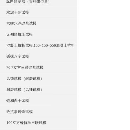
纵向限制器（骨料限位器）
水泥干缩试模
六联水泥砂浆试模
无侧限抗压试模
混凝土抗折试模,150×150×550混凝土抗折
试模
砼大八字试模
70.7立方三联砂浆试模
风蚀试模（耐磨试模）
耐磨试模（风蚀试模）
饱和面干试模
砼抗渗铸铁试模
100立方砼抗压三联试模