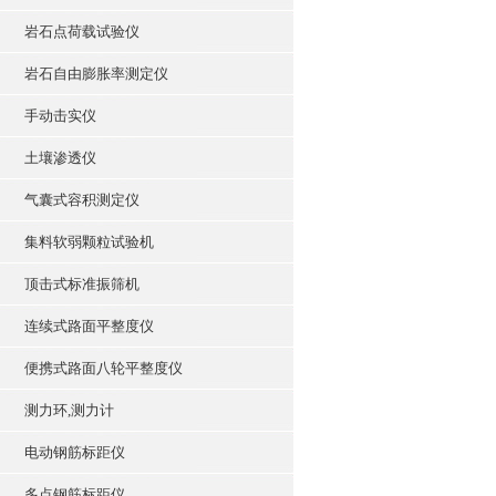
岩石点荷载试验仪
岩石自由膨胀率测定仪
手动击实仪
土壤渗透仪
气囊式容积测定仪
集料软弱颗粒试验机
顶击式标准振筛机
连续式路面平整度仪
便携式路面八轮平整度仪
测力环,测力计
电动钢筋标距仪
多点钢筋标距仪