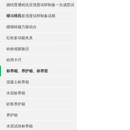
烧结普通砖抗压强度试样制备一次成型试
模（模具）
砌墙砖抗压强度试样制备试模
砌墙砖磁力振动台
红砖多功能夹具
砖收缩膨胀仪
砖用卡尺
标养箱、养护箱、标养室
混凝土标养箱
水泥标养箱
砂浆养护箱
养护箱
水泥试块标养箱