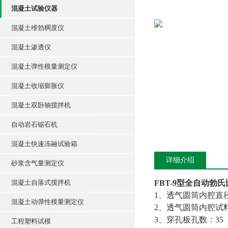
混凝土试验仪器
混凝土维勃稠度仪
混凝土渗透仪
混凝土弹性模量测定仪
混凝土收缩膨胀仪
混凝土双卧轴搅拌机
自动岩石锯石机
混凝土快速冻融试验箱
详细介绍
砂浆含气量测定仪
混凝土自落式搅拌机
FBT-9
型全自动勃氏
1
、透气圆筒内腔直
混凝土动弹性模量测定仪
2
、透气圆筒内腔试
3
、穿孔板孔数：
35
工程塑料试模