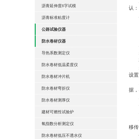
如果
沥青延伸度8字试模
认：
显
沥青标准粘度计
公路试验仪器
桩
防水卷材仪器
表
采样
导热系数测定仪
极限
防水卷材低温柔度仪
采样
设置
防水卷材冲片机
用
防水卷材弯折仪
据，
2
防水卷材测厚仪
在
建材可燃性试验炉
3
在检
氧指数分析测定仪
移传
4
防水卷材低压不透水仪