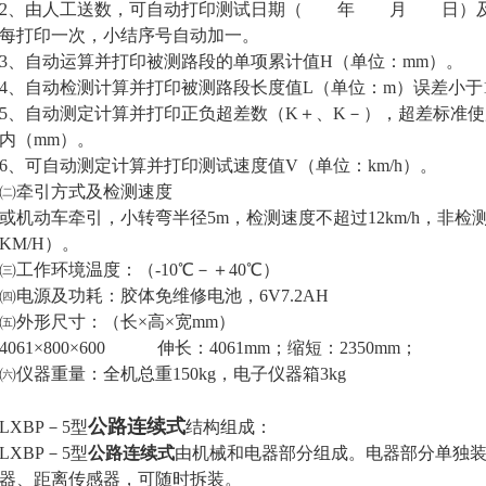
、由人工送数，可自动打印测试日期（ 年 月 日）及被
每打印一次，小结序号自动加一。
自动运算并打印被测路段的单项累计值H（单位：mm）。
自动检测计算并打印被测路段长度值L（单位：m）误差小于
自动测定计算并打印正负超差数（K＋、K－），超差标准使用
内（mm）。
可自动测定计算并打印测试速度值V（单位：km/h）。
牵引方式及检测速度
或机动车牵引，小转弯半径5m，检测速度不超过12km/h，非
5KM/H）。
作环境温度：（-10℃－＋40℃）
源及功耗：胶体免维修电池，6V7.2AH
外形尺寸：（长×高×宽mm）
61×800×600 伸长：4061mm；缩短：2350mm；
器重量：全机总重150kg，电子仪器箱3kg
公路连续式
LXBP－5型
结构组成：
BP－5型
公路连续式
由机械和电器部分组成。电器部分单独
器、距离传感器，可随时拆装。