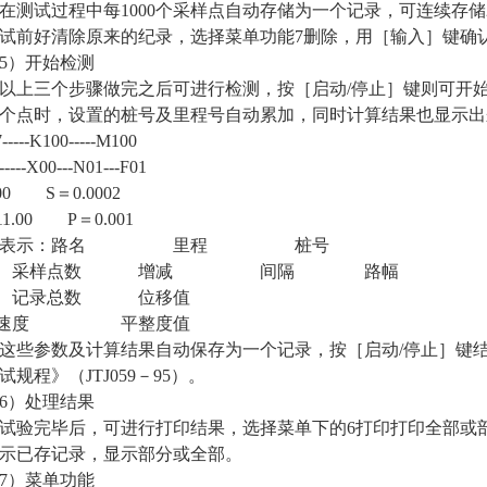
试过程中每1000个采样点自动存储为一个记录，可连续存储
试前好清除原来的纪录，选择菜单功能7删除，用［输入］键确
）开始检测
三个步骤做完之后可进行检测，按［启动/停止］键则可开始
00个点时，设置的桩号及里程号自动累加，同时计算结果也显示
-----K100-----M100
-----X00---N01---F01
00 S＝0.0002
1.00 P＝0.001
示：路名 里程 桩号
样点数 增减 间隔 路幅
录总数 位移值
度 平整度值
参数及计算结果自动保存为一个记录，按［启动/停止］键结
试规程》（JTJ059－95）。
）处理结果
完毕后，可进行打印结果，选择菜单下的6打印打印全部或部
示已存记录，显示部分或全部。
）菜单功能