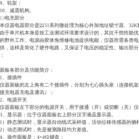
、轮架：
0、减震机构。
电充部分
器电器部分是以51系列微处理为核心外加地址锁寸器、32K
于单片机本身是按工业测试环境要求设计的，其抗干扰性能优
的野外工作。电源由胶体免维修电池提供电能，仪器所需各类电压
供，这样及简化了硬件电路，又保证了电压的稳定性。输出部分
：
板各部分及功能简介：
、接插件
器面板的左上角有二个接插件，分别为七心插头座（连接机架
接充电器充电及通讯）；
、电源开关
仪器面板左下部分的电源开关，用于接通（开）或切断（关）仪
、显示器：位于仪器面板右上部分汉字液晶显示器。
）静态测试时，显示器自动线式采样值，活动位移传感器的侧
）动态测试时，先是被测路段均方差值。
操作面板是：4×4位键盘：