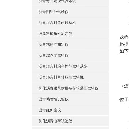
沥青弯曲蠕变试验系统
9
1
沥青四组分试验仪
㈡
沥青混合料弯曲试验机
本仪
由
细集料棱角性测定仪
这样
路提
沥青粘韧性测定仪
如下
沥青漂浮度试验仪
面
沥青混合料综合性能试验系统
1
沥青混合料单轴压缩试验机
仪
（连
乳化沥青稀浆封层负荷轮碾压试验仪
2
沥青粘附性试验仪
位于
3
沥青延伸度仪
1
2
乳化沥青电荷试验仪
4、