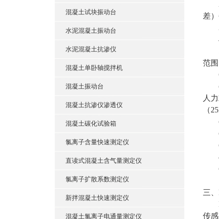
2
混凝土试块振动台
差）
3、
水泥混凝土振动台
4、
水泥混凝土抗渗仪
5、
范围
混凝土单卧轴搅拌机
6、
㈡
混凝土振动台
人力
混凝土抗渗仪渗透仪
（2
㈢工
混凝土碳化试验箱
㈣电
氯离子含量快速测定仪
㈤
40
直读式混凝土含气量测定仪
㈥仪
氯离子扩散系数测定仪
三、
新拌混凝土快速测定仪
LX
传感
混凝土氯离子电通量测定仪