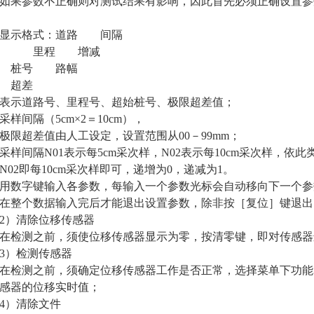
参数不正确则对测试结果有影响，因此首先必须正确设置参数
示格式：道路 间隔
里程 增减
号 路幅
超差
示道路号、里程号、超始桩号、极限超差值；
间隔（5cm×2＝10cm），
超差值由人工设定，设置范围从00－99mm；
间隔N01表示每5cm采次样，N02表示每10cm采次样，依
N02即每10cm采次样即可，递增为0，递减为1。
数字键输入各参数，每输入一个参数光标会自动移向下一个参
在整个数据输入完后才能退出设置参数，除非按［复位］键退出
）清除位移传感器
检测之前，须使位移传感器显示为零，按清零键，即对传感器
）检测传感器
测之前，须确定位移传感器工作是否正常，选择菜单下功能3
感器的位移实时值；
）清除文件