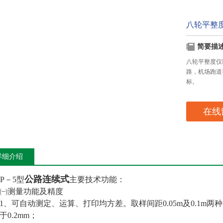
八轮平整
简要描
八轮平整度仪
路，机场跑道
标。
在线
详细介绍
公路连续式
BP－5型
主要技术功能：
测量功能及精度
可自动测定、运算、打印均方差。取样间距0.05m及0.1m两种
于0.2mm；