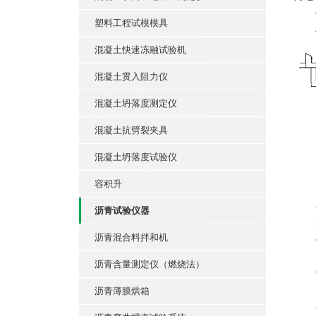
㈠
塑料工程试模模具
机
混凝土快速冻融试验机
混凝土贯入阻力仪
混凝土坍落度测定仪
混凝土抗劈裂夹具
混凝土坍落度试验仪
容积升
1
2
沥青试验仪器
3
沥青混合料拌和机
4
5
沥青含量测定仪（燃烧法）
6
7
沥青薄膜烘箱
8