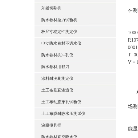
在测
苯板切割机
在测
5
防水卷材拉力试验机
以上
板尺寸稳定性测定仪
10
R107
电动防水卷材不透水仪
0001
T=0
防水卷材抗冲孔仪
V＝1
防水卷材用裁刀
表
采
涂料耐洗刷测定仪
记
土工布垂直渗透仪
速
这些
土工布动态穿孔试验仪
场测
土工布膜耐静水压测试仪
6
试验
涂膜模具框
能显
7
防水卷材真空吸水仪