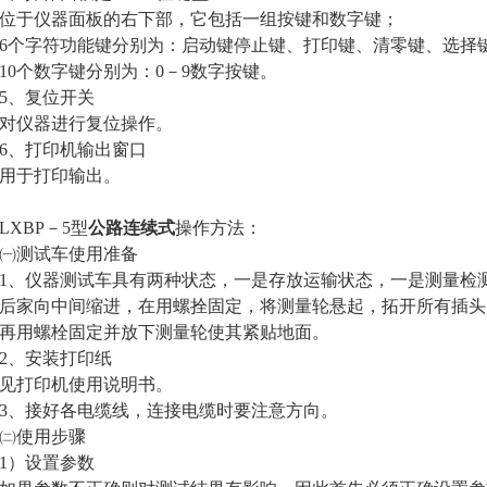
于仪器面板的右下部，它包括一组按键和数字键；
个字符功能键分别为：启动键停止键、打印键、清零键、选择
个数字键分别为：0－9数字按键。
、复位开关
仪器进行复位操作。
、打印机输出窗口
于打印输出。
LXBP－5型
公路连续式
操作方法：
测试车使用准备
仪器测试车具有两种状态，一是存放运输状态，一是测量检测
后家向中间缩进，在用螺拴固定，将测量轮悬起，拓开所有插头
再用螺栓固定并放下测量轮使其紧贴地面。
、安装打印纸
打印机使用说明书。
、接好各电缆线，连接电缆时要注意方向。
使用步骤
）设置参数