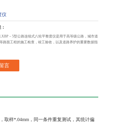
度仪
述：
LXBP－5型公路连续式八轮平整度仪是用于高等级公路，城市道
等路面工程的施工检查，竣工验收，以及道路养护的重要数据指
留言
，取样*.04mm，同一条件重复测试，其统计偏