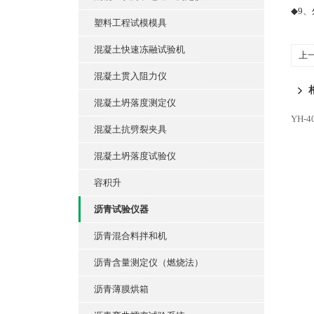
◆9、
塑料工程试模模具
混凝土快速冻融试验机
上
混凝土贯入阻力仪
混凝土坍落度测定仪
YH-
混凝土抗劈裂夹具
混凝土坍落度试验仪
容积升
沥青试验仪器
沥青混合料拌和机
沥青含量测定仪（燃烧法）
沥青薄膜烘箱