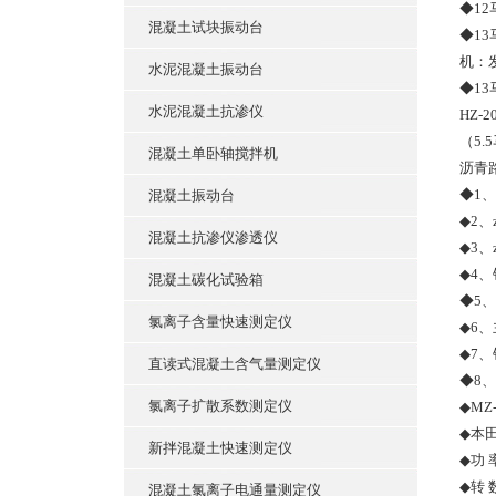
◆1
混凝土试块振动台
◆1
机：
水泥混凝土振动台
◆1
水泥混凝土抗渗仪
HZ
（5
混凝土单卧轴搅拌机
沥青
◆1、
混凝土振动台
◆2、
混凝土抗渗仪渗透仪
◆3、
◆4
混凝土碳化试验箱
◆5
氯离子含量快速测定仪
◆
6、
◆
7
直读式混凝土含气量测定仪
◆8、
氯离子扩散系数测定仪
◆
MZ
◆
本田
新拌混凝土快速测定仪
◆
功 
◆
转 数
混凝土氯离子电通量测定仪