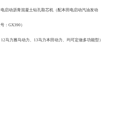
马力电启动沥青混凝土钻孔取芯机（配本田电启动汽油发动
：GX390）
力、12马力雅马动力、13马力本田动力、均可定做多功能型）