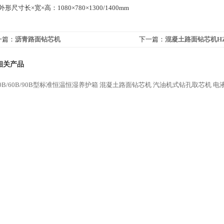
外形尺寸长×宽×高：1080×780×1300/1400mm
一篇：
沥青路面钻芯机
下一篇：
混凝土路面钻芯机HZ
相关产品
40B/60B/90B型标准恒温恒湿养护箱
混凝土路面钻芯机
汽油机式钻孔取芯机
电