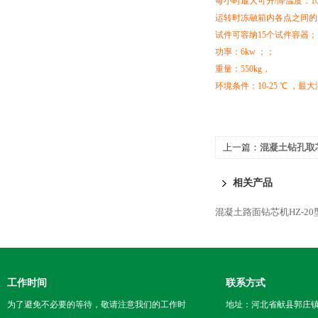
每小时最大可升/降温度：10
运转时冻融箱内各点之间的
试件可容纳15个试件容器；
功率：
6kw
；；
重量：
550kg
，
环境条件：10-25 ℃ ，最大
上一篇：
混凝土钻孔取
相关产品
混凝土路面钻芯机HZ-20
工作时间
联系方式
为了避免不必要的等待，敬请注意我们的工作时
地址：河北省献县郭庄