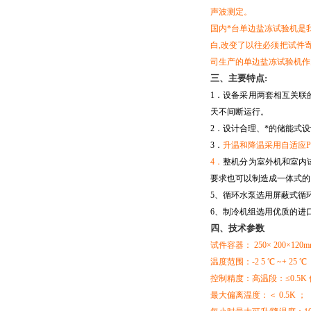
声波测定。
国内*台单边盐冻试验机是
白,改变了以往必须把试件
司生产的单边盐冻试验机作
三、
主要
特点:
1．设备采用两套相互关联
天不间断运行。
2．设计合理、*的储能式
3．
升温和降温采用自适应P
4．
整机分为室外机和室内
要求也可以制造成一体式的
5、循环水泵选用屏蔽式循
6、制冷机组选用优质的进
四、技术参数
试件容器
：
250× 200×120
温度范围：-2 5 ℃ ~+ 25 ℃
控制精度：高温段：≤0.5K 
最大偏离温度：＜ 0.5K ；