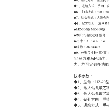
◆4、钻孔方向：垂直向
◆5、进给方式：手动、
◆
6、主轴转速：800-1200r
◆
7、钻头形式：人造金
◆8、配套动力： 雅马哈汽油
◆
MZ-300型 MZ-360型
◆
本田汽油发动机 型号： Gx
◆
功 率：3.3KW-6.5KW
◆
转 数：3600r/min
◆9、外形尺寸长×宽×高：108
5.5马力雅马哈动力
力、均可定做多功能
技术参数：
◆1、型号：HZ-20
◆2、蕞大钻孔取芯直
◆3、蕞大钻孔取芯深
◆4、钻孔方向：垂
◆5、进给方式：手