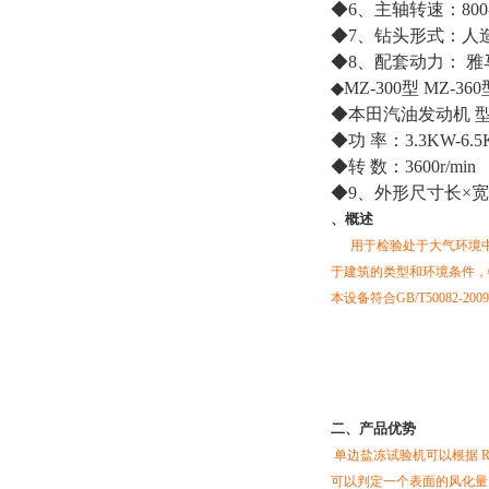
◆6、主轴转速：800-12
◆7、钻头形式：人
◆8、配套动力： 雅马
◆MZ-300型 MZ-360
◆本田汽油发动机 型号：
◆功 率：3.3KW-6.
◆转 数：3600r/min
◆9、外形尺寸长×宽×高：
、概述
用于检验处于大气环境
于建筑的类型和环境条件
，
本设备符合
GB/T50082-2009
二、
产品优势
单边盐冻试验机可以根据 
可以判定一个表面的风化量