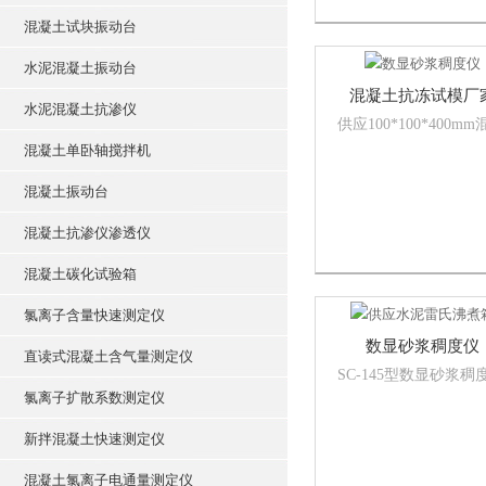
和接收探头分别放置
板的两相对测试面，
混凝土试块振动台
发射和接收电磁信号..
水泥混凝土振动台
混凝土抗冻试模厂
水泥混凝土抗渗仪
供应100*100*400mm
土抗冻试模，塑料抗
混凝土单卧轴搅拌机
模，工程塑料试模，
土抗冻试模，工程塑
混凝土振动台
模广泛应用于公路工
混凝土抗渗仪渗透仪
工试验、铁路工程施
验、建筑工地工程施
混凝土碳化试验箱
验、商品混凝土搅拌
验、建筑工程...
氯离子含量快速测定仪
数显砂浆稠度仪
直读式混凝土含气量测定仪
SC-145型数显砂浆稠
仪,水泥稠度仪ISO，
氯离子扩散系数测定仪
稠度测定仪主要用于
新拌混凝土快速测定仪
配合比或施工过程中
砂浆的稠度，以达到
混凝土氯离子电通量测定仪
用水量。产品符合JGJ7