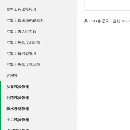
90标准要求。
塑料工程试模模具
混凝土快速冻融试验机
共 1793 条记录，当前 78 / 
供应水泥雷氏沸煮
混凝土贯入阻力仪
水泥性雷氏沸煮箱是
混凝土坍落度测定仪
（GB1346—89）试验
仪器设备之一，它是
混凝土抗劈裂夹具
水泥标准稠度用水量
结时间、的设备，是
混凝土坍落度试验仪
厂建筑施工单位，有
专院校和科研单位，
容积升
室按（GB1346—89）
行试验的*仪...
沥青试验仪器
公路试验仪器
防水卷材仪器
土工试验仪器