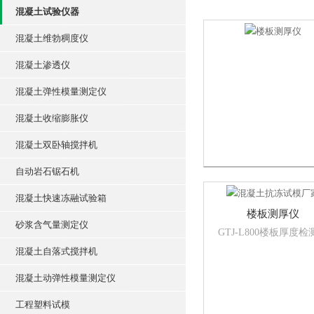
混凝土试验仪器
混凝土维勃稠度仪
混凝土渗透仪
混凝土弹性模量测定仪
混凝土收缩膨胀仪
混凝土双卧轴搅拌机
自动岩石锯石机
混凝土快速冻融试验箱
楼板测厚仪
砂浆含气量测定仪
GTJ-L800楼板厚度检
仪（一体机），是一
混凝土自落式搅拌机
携式、适用于无损检
法对混凝土或其它非
混凝土动弹性模量测定仪
体介质的厚度进行测
仪器；使用时，发射
工程塑料试模