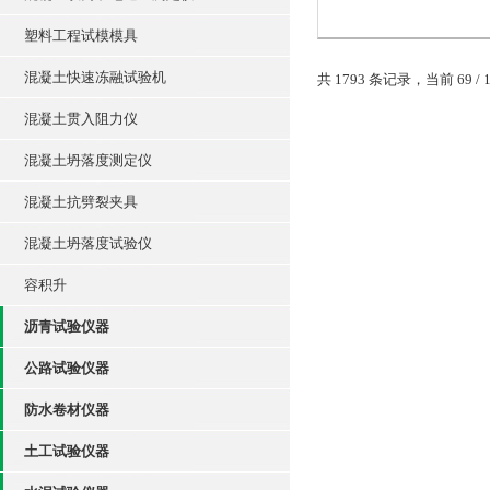
工、工地对水泥、砼
塑料工程试模模具
标准养护，具有操作
便，温湿度自控数显
混凝土快速冻融试验机
共 1793 条记录，当前 69 / 
点...
混凝土试块模具
混凝土贯入阻力仪
混凝土试块模具，、
混凝土坍落度测定仪
的水泥试验仪器、混
试验仪器、建筑仪器
混凝土抗劈裂夹具
路仪器。欢迎您价格
混凝土坍落度试验仪
容积升
沥青试验仪器
公路试验仪器
防水卷材仪器
土工试验仪器