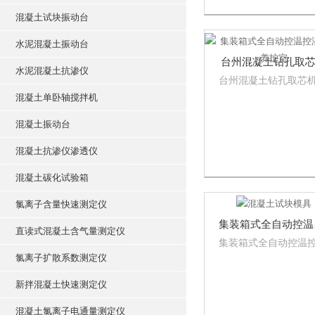
确，钻孔后表面光洁
对钻取物不发生意外
混凝土试块振动台
坏，是Z理想的公路检
水泥混凝土振动台
设备。
台州混凝土钻孔取
水泥混凝土抗渗仪
台州混凝土钻孔取芯
混凝土单卧轴搅拌机
混凝土振动台
混凝土抗渗仪渗透仪
混凝土碳化试验箱
氯离子含量快速测定仪
集装
直读式混凝土含气量测定仪
集装箱式全自动控温
标准养护室，集装箱
氯离子扩散系数测定仪
自动控温控湿标准养
新拌混凝土快速测定仪
FHBS型标准养护室全
动控温控湿设备适用
混凝土氯离子电通量测定仪
筑、公路、科研质检