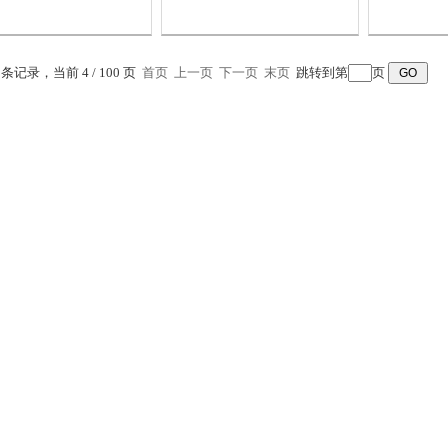
设计制造的，适用于大、
适用于商
中、小型水泥厂，建筑和
试验室、
建工部门做混凝土、...
质检及施
3 条记录，当前 4 / 100 页
首页
上一页
下一页
末页
跳转到第
页
砼...
40养护箱 混凝土养护 箱 恒温恒湿箱
道路沥青标准粘度计
凝土养护箱是根据
道路沥青标准粘度仪根据
JJ-20
1345-99《水泥标准稠
交通部行业标准T0621沥
设备按照
用水量凝结时间安定性
青标准粘度试验的规定
JC/T68
验方法》和建材研究院
造，用于测定液体石油沥
准）以及
有关部门提供的技术资
青、煤沥青、乳化沥青在
检验方法
开发设计制造的，适用
流动状态时的粘度。
GB/T 17
大、中、小型水泥厂，
造。搅拌
筑和建工部门做混凝
转（r/mi
、水泥试件凝结养护
.