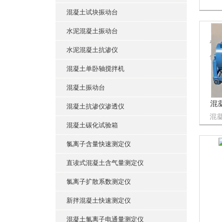
混凝土试块振动台
水泥混凝土振动台
水泥混凝土抗渗仪
低
箱
混凝土单卧轴搅拌机
《GB
防
混凝土振动台
制
混
混凝土抗渗仪渗透仪
验
局
混
混凝土碳化试验箱
HJW
强
氯离子含量快速测定仪
机
公
直读式混凝土含气量测定仪
验
氯离子扩散系数测定仪
新拌混凝土快速测定仪
混凝土氯离子电通量测定仪