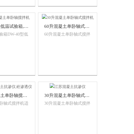
DW-40型低温试验箱,冷冻试验（冰柜式）
60升混凝土单卧轴式搅拌机
箱DW-40型低
60升混凝土单卧轴式搅拌
,冷冻试验箱
机强制式单卧轴混凝土搅
）本仪器适用于
拌机适用于建筑科研、建
凝土，各种防水
筑公司及混凝土构件单位
材，塑料的低温
试验室，可搅拌普通混凝
土和轻质混凝土，也可用
到其它行业试验室对不同
物料进行搅拌。
沈阳混凝土单卧轴搅拌机
30升混凝土单卧轴式搅拌机
卧轴式搅拌机适
30升混凝土单卧轴式搅拌
科研、检测中
机30升混凝土单卧轴式搅
院校及混凝土构
拌机适用于建筑科研、检
单位试验室、可
测中心、大专院校及混凝
混凝土和轻质混
土构件、施工单位试验室
可用到其它行业