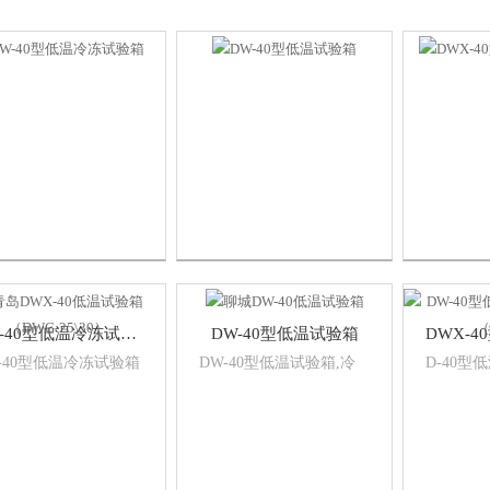
DW-40型低温冷冻试验箱
DW-40型低温试验箱
-40型低温冷冻试验箱
DW-40型低温试验箱,冷
D-40
品是*按照标《GB_T
冻试验箱高效制冷，绿色
用特的平
8.14-2007建筑防水卷材
环保，微电脑控制，温度
有稳定平
验方法》设计制作的。
数字显示，箱内温度可
可进行高
调，安全门锁实际，防止
温度控制
随意开启，高密度保温
显示，直