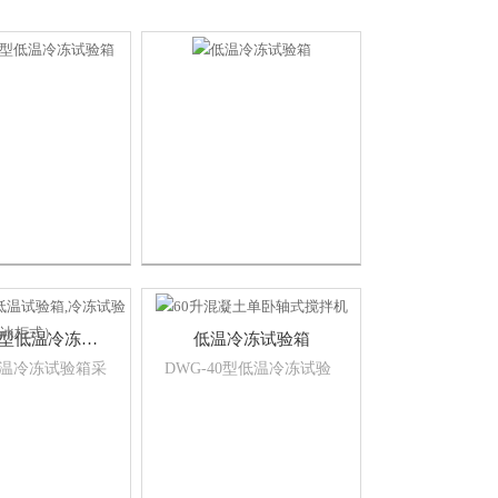
DWX-40型低温冷冻试验箱
低温冷冻试验箱
型低温冷冻试验箱采
DWG-40型低温冷冻试验
衡调温方式，具
箱该箱采用不锈钢内胆，
衡的加热能力，
进口制冷机组，具有较强
精密、高稳定的
的防腐蚀能力，性能稳
； 温度用数字
定，可靠性高，保温性能
观易读
好