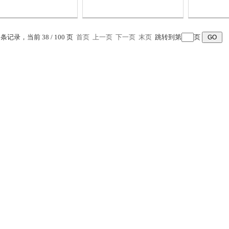
试验室对
拌。
3 条记录，当前 38 / 100 页
首页
上一页
下一页
末页
跳转到第
页
河南混凝土抗渗仪
沈阳混凝土抗渗仪
土抗渗仪.HP－4.0型
混凝土抗渗仪.HP－4.0型
凝土抗渗
凝土抗渗仪主要使用于
混凝土抗渗仪是利用密封
范围：混
拧土抗渗性能和是试验
容器内压力处处相等的原
筑中被广
抗渗标号的测定。同时
理（水位差疏忽不计），
材，对于
可利用它做建筑材料透
以水泵对整个系统输压，
工建筑、
性的测定和质量检查
并通过电接点压力表或压
下和其他
力控制器加压压力的.
建筑物具
抗渗性能
指构筑物
抵...