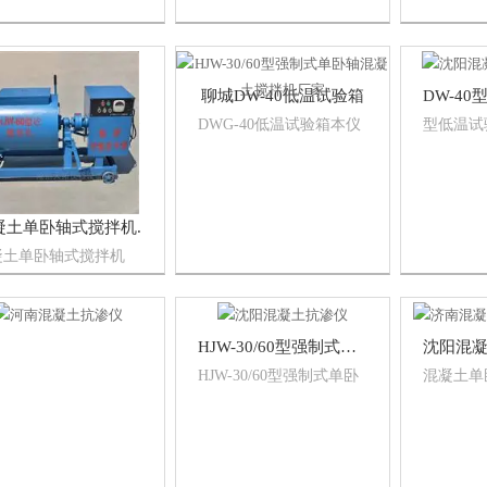
层，保温效果好.
青岛DWX-40低温试验箱（DWG-25\30）
聊城DW-40低温试验箱
温试验箱40型低温试验
DWG-40低温试验箱本仪
型低温试验
本产品是*按照标
器适用于水泥、混凝土、
温试验箱
_T 328.14-2007建筑
各种防水卷材、型材、塑
（冰柜式
水卷材试验方法》设计
材的低温检测.1、本仪器
水泥，混
作的。建筑防水卷材试
容积：170升、200升、
卷材，型
凝土单卧轴式搅拌机.
方法的要求，由家建材
300升等规格
检测。
提供技术要求，
凝土单卧轴式搅拌机
-15/30/60/100/150型
制式单卧轴混凝土搅拌
适用于建筑科研、建筑
司及混凝土构件单位试
HJW-30/60型强制式单卧轴混凝土搅拌机厂家
室，
HJW-30/60型强制式单卧
混凝土单
轴混凝土搅拌机本机操作
用于建筑
简单，搅拌效率高，残余
心、大专
量小，清洗方便，是较为
件、施工
理想的实验室用混凝土搅
搅拌普通
拌设备。
凝土，也