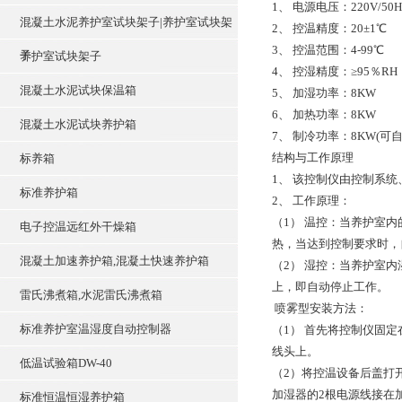
1、 电源电压：220V/50H
混凝土水泥养护室试块架子|养护室试块架
2、 控温精度：20±1℃
3、 控温范围：4-99℃
子
养护室试块架子
4、 控湿精度：≥95％R
混凝土水泥试块保温箱
5、 加湿功率：8KW
6、 加热功率：8KW
混凝土水泥试块养护箱
7、 制冷功率：8KW(可
结构与工作原理
标养箱
1、 该控制仪由控制系
标准养护箱
2、 工作原理：
（1） 温控：当养护室
电子控温远红外干燥箱
热，当达到控制要求时，
混凝土加速养护箱,混凝土快速养护箱
（2） 湿控：当养护室
上，即自动停止工作。
雷氏沸煮箱,水泥雷氏沸煮箱
喷雾型安装方法：
标准养护室温湿度自动控制器
（1） 首先将控制仪固
线头上。
低温试验箱DW-40
（2）将控温设备后盖打
加湿器的2根电源线接在
标准恒温恒湿养护箱