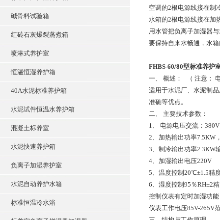
空调的2根电源线接在制
碱骨料试验箱
水箱的2根电源线接在加
用水管把负离子加湿器与
红砖石灰爆裂蒸煮箱
要保持自来水畅通，水箱
喷淋式养护室
FHBS-60/80型标准
恒温恒湿养护箱
一、 概述： （ 注意：
适用于水泥厂、水泥制品
40A水泥标准养护箱
准确等优点。
水泥试件恒温水养护箱
二、 主要技术参数：
1、 电源电压交流：380
混凝土标养室
2、加热输出功率7.5KW
水泥快速养护箱
3、制冷输出功率2.3KW
4、加湿输出电压220V
负离子加湿养护室
5、温度控制20℃±1.5精度±
水泥自动养护水箱
6、湿度控制95％RH±2精度
控制仪表有定时加湿功能
标准恒温冷水浴
仪表工作电压85V-265V
三、结构与工作原理