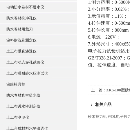
1.测力范围：0-5000
电动防水卷材不透水仪
2.小分辨率：0.02%
3.示值精度：±1%；
防水卷材抗冲孔仪
4.拉伸速度：0-500
防水卷材用裁刀
5.拉伸长度：800mm
6.电源：220V；
涂料耐洗刷测定仪
7.外形尺寸：400x65
电子拉力试验机适用于
土工布垂直渗透仪
GB/T328.21-200
土工布动态穿孔试验仪
值、拉伸速度、自动
土工布膜耐静水压测试仪
涂膜模具框
上一篇：
ZKS-100
防水卷材真空吸水仪
相关产品
土工布透水性测定仪
砂浆拉力机
WDL电子拉
土工布测厚仪
土工合成材料水平渗透仪